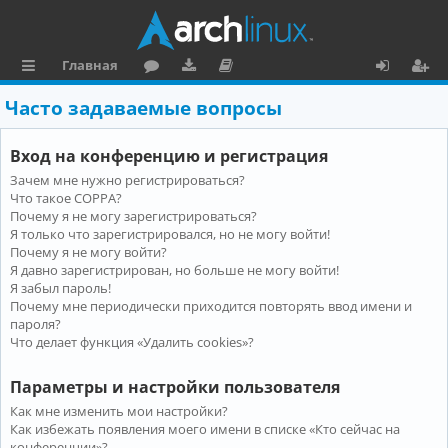
Главная
с
о
аг
о
х
ег
Часто задаваемые вопросы
ы
ру
ру
ку
о
и
Вход на конференцию и регистрация
л
м
зк
м
д
ст
Зачем мне нужно регистрироваться?
к
и
е
р
Что такое COPPA?
и
н
а
Почему я не могу зарегистрироваться?
Я только что зарегистрировался, но не могу войти!
та
ц
Почему я не могу войти?
Я давно зарегистрирован, но больше не могу войти!
ц
и
Я забыл пароль!
и
я
Почему мне периодически приходится повторять ввод имени и
пароля?
я
Что делает функция «Удалить cookies»?
Параметры и настройки пользователя
Как мне изменить мои настройки?
Как избежать появления моего имени в списке «Кто сейчас на
конференции»?