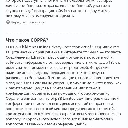
которые недоступны анонимным пользователям: аватары,
личные сообщения, отправка email-сообщений, участие в
группах и т. д. Регистрация займёт у вас всего пару минут,
поэтому мы рекомендуем это сделать.
Вернуться к началу
Что такое COPPA?
COPPA (Children’s Online Privacy Protection Act of 1998), или Акт о
защите частных прав ребёнка в интернете от 1998 г. — это закон
Соединённых Штатов, требующий от сайтов, которые могут
собирать информацию от несовершеннолетних младше 13 лет,
иметь на это письменное согласие родителей. Допустимо
наличие иного вида подтверждения того, что опекуны
разрешают сбор личной информации от несовершеннолетних
младше 13 лет. Если вы не уверены, применимо ли это к вам, как
к регистрирующемуся на конференции, или к самой
конференции, обратитесь за помощью к юрисконсульту.
Обратите внимание, что phpBB Limited администрация данной
конференции не может давать рекомендаций по правовым
вопросам и не является объектом юридических отношений,
кроме указанных в ответе на вопрос «С кем можно связаться по
вопросу некорректного использования и/или юридических
вопросов, связанных с этой конференцией?».