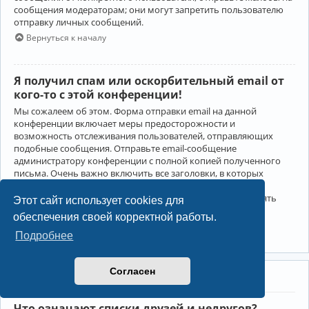
сообщения модераторам; они могут запретить пользователю
отправку личных сообщений.
Вернуться к началу
Я получил спам или оскорбительный email от
кого-то с этой конференции!
Мы сожалеем об этом. Форма отправки email на данной
конференции включает меры предосторожности и
возможность отслеживания пользователей, отправляющих
подобные сообщения. Отправьте email-сообщение
администратору конференции с полной копией полученного
письма. Очень важно включить все заголовки, в которых
содержится детальная информация об отправителе.
Администратор конференции сможет в этом случае принять
Этот сайт использует cookies для
меры.
обеспечения своей корректной работы.
Вернуться к началу
Подробнее
Согласен
Друзья и недруги
Что означают списки друзей и недругов?