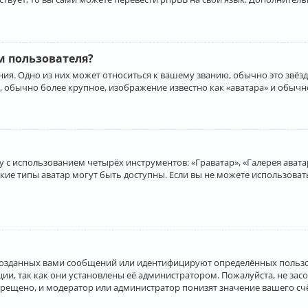
 пользователя?
ия. Одно из них может относиться к вашему званию, обычно это звёзд
, обычно более крупное, изображение известно как «аватара» и обычн
 с использованием четырёх инструментов: «Граватар», «Галерея аватар
акие типы аватар могут быть доступны. Если вы не можете использова
созданных вами сообщений или идентифицируют определённых пользо
и, так как они установлены её администратором. Пожалуйста, не за
прещено, и модератор или администратор понизят значение вашего с