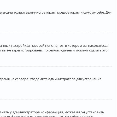
ете видны только администраторам, модераторам и самому себе. Для
личных настройках часовой пояс на тот, в котором вы находитесь:
ли вы не зарегистрированы, то сейчас удачный момент сделать это.
 время на сервере. Уведомите администратора для устранения
узнать у администратора конференции, может ли он установить
ельную информацию вы можете получить на сайте
phpBB
®.