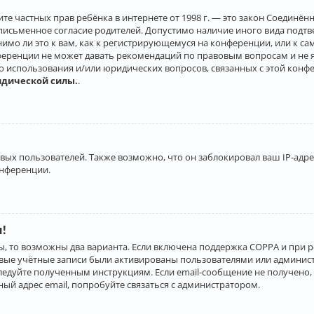
о защите частных прав ребёнка в интернете от 1998 г. — это закон Соеди
письменное согласие родителей. Допустимо наличие иного вида подт
нимо ли это к вам, как к регистрирующемуся на конференции, или к с
ференции не может давать рекомендаций по правовым вопросам и не 
го использования и/или юридических вопросов, связанных с этой конф
идической силы.
.
х пользователей. Также возможно, что он заблокировал ваш IP-адрес
онференции.
и!
ы, то возможны два варианта. Если включена поддержка COPPA и при р
овые учётные записи были активированы пользователями или админист
ледуйте полученным инструкциям. Если email-сообщение не получено, 
ый адрес email, попробуйте связаться с администратором.