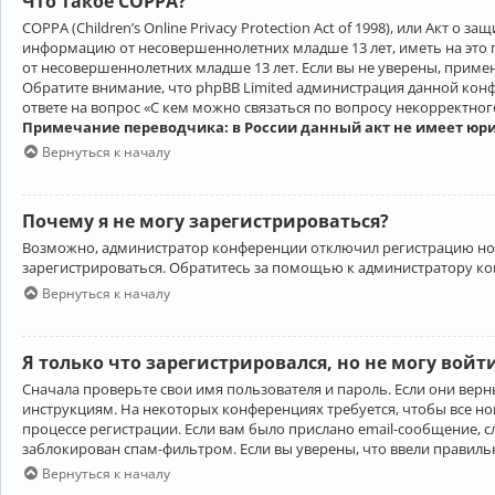
Что такое COPPA?
COPPA (Children’s Online Privacy Protection Act of 1998), или Акт 
информацию от несовершеннолетних младше 13 лет, иметь на это 
от несовершеннолетних младше 13 лет. Если вы не уверены, приме
Обратите внимание, что phpBB Limited администрация данной кон
ответе на вопрос «С кем можно связаться по вопросу некорректно
Примечание переводчика: в России данный акт не имеет юр
Вернуться к началу
Почему я не могу зарегистрироваться?
Возможно, администратор конференции отключил регистрацию новы
зарегистрироваться. Обратитесь за помощью к администратору к
Вернуться к началу
Я только что зарегистрировался, но не могу войт
Сначала проверьте свои имя пользователя и пароль. Если они верн
инструкциям. На некоторых конференциях требуется, чтобы все н
процессе регистрации. Если вам было прислано email-сообщение, с
заблокирован спам-фильтром. Если вы уверены, что ввели правильн
Вернуться к началу