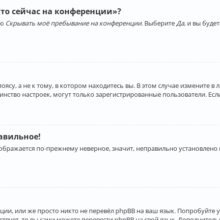
Кто сейчас на конференции»?
ию
Скрывать моё пребывание на конференции
. Выберите
Да
, и вы буд
су, а не к тому, в котором находитесь вы. В этом случае измените в 
льшинство настроек, могут только зарегистрированные пользователи. Ес
равильное!
отображается по-прежнему неверное, значит, неправильно установлено
ии, или же просто никто не перевёл phpBB на ваш язык. Попробуйте 
ествует, то вы сами можете перевести phpBB на свой язык. Дополнит