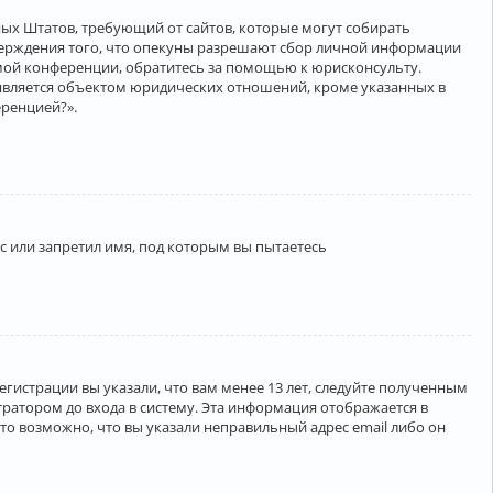
нённых Штатов, требующий от сайтов, которые могут собирать
верждения того, что опекуны разрешают сбор личной информации
амой конференции, обратитесь за помощью к юрисконсульту.
является объектом юридических отношений, кроме указанных в
еренцией?».
 или запретил имя, под которым вы пытаетесь
егистрации вы указали, что вам менее 13 лет, следуйте полученным
ратором до входа в систему. Эта информация отображается в
то возможно, что вы указали неправильный адрес email либо он