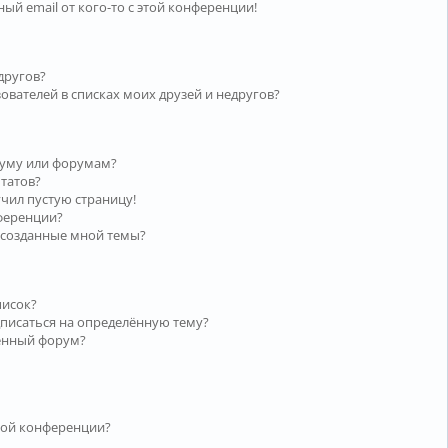
ый email от кого-то с этой конференции!
другов?
ователей в списках моих друзей и недругов?
руму или форумам?
ьтатов?
учил пустую страницу!
нференции?
 созданные мной темы?
писок?
дписаться на определённую тему?
лённый форум?
той конференции?