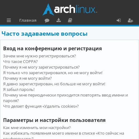
Главная
с
о
аг
о
х
ег
Часто задаваемые вопросы
ы
ру
ру
ку
о
и
Вход на конференцию и регистрация
л
м
зк
м
д
ст
Зачем мне нужно регистрироваться?
к
и
е
р
Что такое COPPA?
и
н
а
Почему я не могу зарегистрироваться?
Я только что зарегистрировался, но не могу войти!
та
ц
Почему я не могу войти?
Я давно зарегистрирован, но больше не могу войти!
ц
и
Я забыл пароль!
и
я
Почему мне периодически приходится повторять ввод имени и
пароля?
я
Что делает функция «Удалить cookies»?
Параметры и настройки пользователя
Как мне изменить мои настройки?
Как избежать появления моего имени в списке «Кто сейчас на
конференции»?