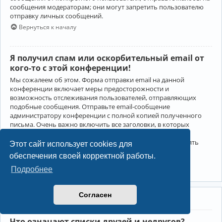
сообщения модераторам; они могут запретить пользователю
отправку личных сообщений.
Вернуться к началу
Я получил спам или оскорбительный email от
кого-то с этой конференции!
Мы сожалеем об этом. Форма отправки email на данной
конференции включает меры предосторожности и
возможность отслеживания пользователей, отправляющих
подобные сообщения. Отправьте email-сообщение
администратору конференции с полной копией полученного
письма. Очень важно включить все заголовки, в которых
содержится детальная информация об отправителе.
Администратор конференции сможет в этом случае принять
Этот сайт использует cookies для
меры.
обеспечения своей корректной работы.
Вернуться к началу
Подробнее
Согласен
Друзья и недруги
Что означают списки друзей и недругов?