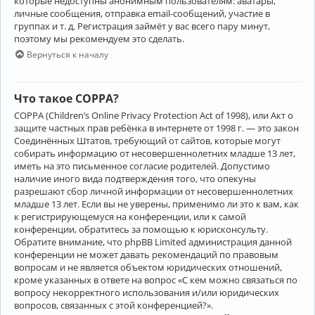
которые недоступны анонимным пользователям: аватары,
личные сообщения, отправка email-сообщений, участие в
группах и т. д. Регистрация займёт у вас всего пару минут,
поэтому мы рекомендуем это сделать.
Вернуться к началу
Что такое COPPA?
COPPA (Children’s Online Privacy Protection Act of 1998), или Акт о
защите частных прав ребёнка в интернете от 1998 г. — это закон
Соединённых Штатов, требующий от сайтов, которые могут
собирать информацию от несовершеннолетних младше 13 лет,
иметь на это письменное согласие родителей. Допустимо
наличие иного вида подтверждения того, что опекуны
разрешают сбор личной информации от несовершеннолетних
младше 13 лет. Если вы не уверены, применимо ли это к вам, как
к регистрирующемуся на конференции, или к самой
конференции, обратитесь за помощью к юрисконсульту.
Обратите внимание, что phpBB Limited администрация данной
конференции не может давать рекомендаций по правовым
вопросам и не является объектом юридических отношений,
кроме указанных в ответе на вопрос «С кем можно связаться по
вопросу некорректного использования и/или юридических
вопросов, связанных с этой конференцией?».