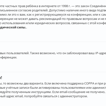
о защите частных прав ребёнка в интернете от 1998 г. — это закон Соеди
письменное согласие родителей. Допустимо наличие иного вида подт
нимо ли это к вам, как к регистрирующемуся на конференции, или к с
ференции не может давать рекомендаций по правовым вопросам и не 
го использования и/или юридических вопросов, связанных с этой конф
идической силы.
.
х пользователей. Также возможно, что он заблокировал ваш IP-адрес
онференции.
и!
ы, то возможны два варианта. Если включена поддержка COPPA и при р
овые учётные записи были активированы пользователями или админист
ледуйте полученным инструкциям. Если email-сообщение не получено, 
ый адрес email, попробуйте связаться с администратором.