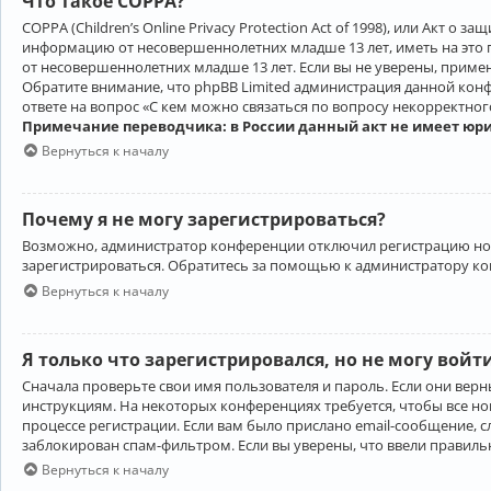
Что такое COPPA?
COPPA (Children’s Online Privacy Protection Act of 1998), или Акт 
информацию от несовершеннолетних младше 13 лет, иметь на это 
от несовершеннолетних младше 13 лет. Если вы не уверены, приме
Обратите внимание, что phpBB Limited администрация данной кон
ответе на вопрос «С кем можно связаться по вопросу некорректно
Примечание переводчика: в России данный акт не имеет юр
Вернуться к началу
Почему я не могу зарегистрироваться?
Возможно, администратор конференции отключил регистрацию новы
зарегистрироваться. Обратитесь за помощью к администратору к
Вернуться к началу
Я только что зарегистрировался, но не могу войт
Сначала проверьте свои имя пользователя и пароль. Если они верн
инструкциям. На некоторых конференциях требуется, чтобы все н
процессе регистрации. Если вам было прислано email-сообщение, с
заблокирован спам-фильтром. Если вы уверены, что ввели правильн
Вернуться к началу