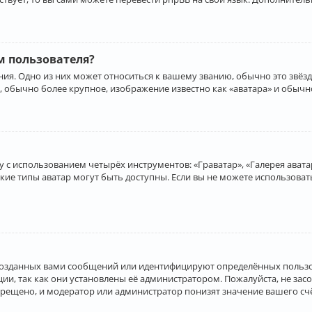
 пользователя?
ия. Одно из них может относиться к вашему званию, обычно это звёзд
, обычно более крупное, изображение известно как «аватара» и обычн
 с использованием четырёх инструментов: «Граватар», «Галерея аватар
акие типы аватар могут быть доступны. Если вы не можете использова
созданных вами сообщений или идентифицируют определённых пользо
и, так как они установлены её администратором. Пожалуйста, не за
прещено, и модератор или администратор понизят значение вашего с