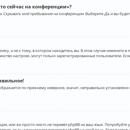
Кто сейчас на конференции»?
ию
Скрывать моё пребывание на конференции
. Выберите
Да
, и вы буд
су, а не к тому, в котором находитесь вы. В этом случае измените в 
льшинство настроек, могут только зарегистрированные пользователи. Ес
равильное!
отображается по-прежнему неверное, значит, неправильно установлено
ии, или же просто никто не перевёл phpBB на ваш язык. Попробуйте 
ествует, то вы сами можете перевести phpBB на свой язык. Дополнит