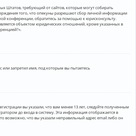
нённых Штатов, требующий от сайтов, которые могут собирать
верждения того, что опекуны разрешают сбор личной информации
амой конференции, обратитесь за помощью к юрисконсульту.
является объектом юридических отношений, кроме указанных в
еренцией?».
 или запретил имя, под которым вы пытаетесь
егистрации вы указали, что вам менее 13 лет, следуйте полученным
ратором до входа в систему. Эта информация отображается в
то возможно, что вы указали неправильный адрес email либо он