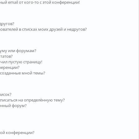
ый email от кого-то с этой конференции!
другов?
ователей в списках моих друзей и недругов?
руму или форумам?
ьтатов?
учил пустую страницу!
нференции?
 созданные мной темы?
писок?
дписаться на определённую тему?
лённый форум?
той конференции?