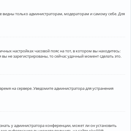
ете видны только администраторам, модераторам и самому себе. Для
личных настройках часовой пояс на тот, в котором вы находитесь:
ли вы не зарегистрированы, то сейчас удачный момент сделать это.
 время на сервере. Уведомите администратора для устранения
узнать у администратора конференции, может ли он установить
ельную информацию вы можете получить на сайте
phpBB
®.