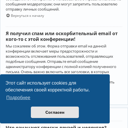
сообщения модераторам; они могут запретить пользователю
отправку личных сообщений.
Вернуться к началу
Я получил спам или оскорбительный email от
кого-то с этой конференции!
Мы сожалеем об этом. Форма отправки email на данной
конференции включает меры предосторожности и
возможность отслеживания пользователей, отправляющих
подобные сообщения. Отправьте email-сообщение
администратору конференции с полной копией полученного
письма. Очень важно включить все заголовки, в которых
содержится детальная информация об отправителе.
Администратор конференции сможет в этом случае принять
Этот сайт использует cookies для
меры.
обеспечения своей корректной работы.
Вернуться к началу
Подробнее
Согласен
Друзья и недруги
Что означают списки друзей и недругов?