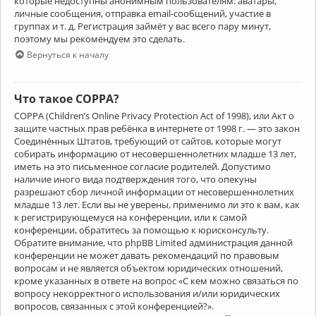
которые недоступны анонимным пользователям: аватары,
личные сообщения, отправка email-сообщений, участие в
группах и т. д. Регистрация займёт у вас всего пару минут,
поэтому мы рекомендуем это сделать.
Вернуться к началу
Что такое COPPA?
COPPA (Children’s Online Privacy Protection Act of 1998), или Акт о
защите частных прав ребёнка в интернете от 1998 г. — это закон
Соединённых Штатов, требующий от сайтов, которые могут
собирать информацию от несовершеннолетних младше 13 лет,
иметь на это письменное согласие родителей. Допустимо
наличие иного вида подтверждения того, что опекуны
разрешают сбор личной информации от несовершеннолетних
младше 13 лет. Если вы не уверены, применимо ли это к вам, как
к регистрирующемуся на конференции, или к самой
конференции, обратитесь за помощью к юрисконсульту.
Обратите внимание, что phpBB Limited администрация данной
конференции не может давать рекомендаций по правовым
вопросам и не является объектом юридических отношений,
кроме указанных в ответе на вопрос «С кем можно связаться по
вопросу некорректного использования и/или юридических
вопросов, связанных с этой конференцией?».