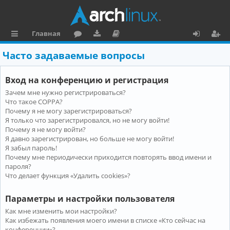
Главная
с
о
аг
о
х
ег
Часто задаваемые вопросы
ы
ру
ру
ку
о
и
Вход на конференцию и регистрация
л
м
зк
м
д
ст
Зачем мне нужно регистрироваться?
к
и
е
р
Что такое COPPA?
и
н
а
Почему я не могу зарегистрироваться?
Я только что зарегистрировался, но не могу войти!
та
ц
Почему я не могу войти?
Я давно зарегистрирован, но больше не могу войти!
ц
и
Я забыл пароль!
и
я
Почему мне периодически приходится повторять ввод имени и
пароля?
я
Что делает функция «Удалить cookies»?
Параметры и настройки пользователя
Как мне изменить мои настройки?
Как избежать появления моего имени в списке «Кто сейчас на
конференции»?