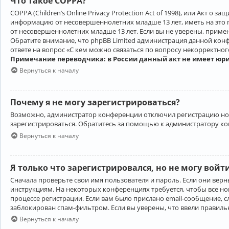
Что такое COPPA?
COPPA (Children’s Online Privacy Protection Act of 1998), или Акт 
информацию от несовершеннолетних младше 13 лет, иметь на это 
от несовершеннолетних младше 13 лет. Если вы не уверены, приме
Обратите внимание, что phpBB Limited администрация данной кон
ответе на вопрос «С кем можно связаться по вопросу некорректно
Примечание переводчика: в России данный акт не имеет юр
Вернуться к началу
Почему я не могу зарегистрироваться?
Возможно, администратор конференции отключил регистрацию новы
зарегистрироваться. Обратитесь за помощью к администратору к
Вернуться к началу
Я только что зарегистрировался, но не могу войт
Сначала проверьте свои имя пользователя и пароль. Если они верн
инструкциям. На некоторых конференциях требуется, чтобы все н
процессе регистрации. Если вам было прислано email-сообщение, с
заблокирован спам-фильтром. Если вы уверены, что ввели правильн
Вернуться к началу