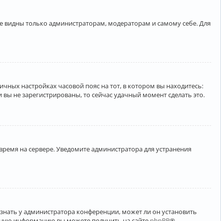
ете видны только администраторам, модераторам и самому себе. Для
личных настройках часовой пояс на тот, в котором вы находитесь:
ли вы не зарегистрированы, то сейчас удачный момент сделать это.
 время на сервере. Уведомите администратора для устранения
узнать у администратора конференции, может ли он установить
ельную информацию вы можете получить на сайте
phpBB
®.