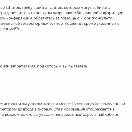
нённых Штатов, требующий от сайтов, которые могут собирать
верждения того, что опекуны разрешают сбор личной информации
амой конференции, обратитесь за помощью к юрисконсульту.
является объектом юридических отношений, кроме указанных в
еренцией?».
 или запретил имя, под которым вы пытаетесь
егистрации вы указали, что вам менее 13 лет, следуйте полученным
ратором до входа в систему. Эта информация отображается в
то возможно, что вы указали неправильный адрес email либо он