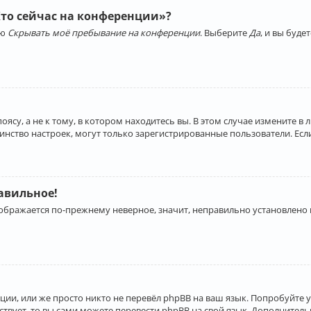
Кто сейчас на конференции»?
ию
Скрывать моё пребывание на конференции
. Выберите
Да
, и вы буд
су, а не к тому, в котором находитесь вы. В этом случае измените в 
льшинство настроек, могут только зарегистрированные пользователи. Ес
равильное!
отображается по-прежнему неверное, значит, неправильно установлено
ии, или же просто никто не перевёл phpBB на ваш язык. Попробуйте 
ествует, то вы сами можете перевести phpBB на свой язык. Дополнит