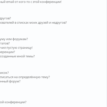
ый email от кого-то с этой конференции!
другов?
ователей в списках моих друзей и недругов?
руму или форумам?
ьтатов?
учил пустую страницу!
нференции?
 созданные мной темы?
писок?
дписаться на определённую тему?
лённый форум?
той конференции?