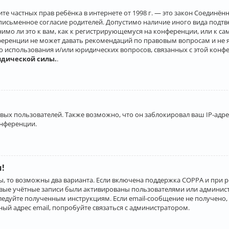
о защите частных прав ребёнка в интернете от 1998 г. — это закон Соеди
письменное согласие родителей. Допустимо наличие иного вида подт
нимо ли это к вам, как к регистрирующемуся на конференции, или к с
ференции не может давать рекомендаций по правовым вопросам и не 
го использования и/или юридических вопросов, связанных с этой конф
идической силы.
.
х пользователей. Также возможно, что он заблокировал ваш IP-адрес
онференции.
и!
ы, то возможны два варианта. Если включена поддержка COPPA и при р
овые учётные записи были активированы пользователями или админист
ледуйте полученным инструкциям. Если email-сообщение не получено, 
ый адрес email, попробуйте связаться с администратором.