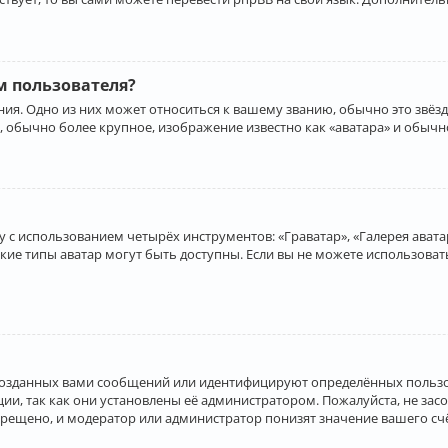
 пользователя?
ия. Одно из них может относиться к вашему званию, обычно это звёзд
, обычно более крупное, изображение известно как «аватара» и обычн
 с использованием четырёх инструментов: «Граватар», «Галерея аватар
акие типы аватар могут быть доступны. Если вы не можете использова
созданных вами сообщений или идентифицируют определённых пользо
и, так как они установлены её администратором. Пожалуйста, не за
прещено, и модератор или администратор понизят значение вашего с