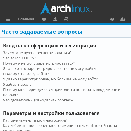
Главная
с
о
аг
о
х
ег
Часто задаваемые вопросы
ы
ру
ру
ку
о
и
Вход на конференцию и регистрация
л
м
зк
м
д
ст
Зачем мне нужно регистрироваться?
к
и
е
р
Что такое COPPA?
и
н
а
Почему я не могу зарегистрироваться?
Я только что зарегистрировался, но не могу войти!
та
ц
Почему я не могу войти?
Я давно зарегистрирован, но больше не могу войти!
ц
и
Я забыл пароль!
и
я
Почему мне периодически приходится повторять ввод имени и
пароля?
я
Что делает функция «Удалить cookies»?
Параметры и настройки пользователя
Как мне изменить мои настройки?
Как избежать появления моего имени в списке «Кто сейчас на
конференции»?