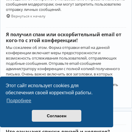
сообщения модераторам; они могут запретить пользователю
отправку личных сообщений.
Вернуться к началу
Я получил спам или оскорбительный email от
кого-то с этой конференции!
Мы сожалеем об этом. Форма отправки email на данной
конференции включает меры предосторожности и
возможность отслеживания пользователей, отправляющих
подобные сообщения. Отправьте email-сообщение
администратору конференции с полной копией полученного
письма. Очень важно включить все заголовки, в которых
содержится детальная информация об отправителе.
Администратор конференции сможет в этом случае принять
Этот сайт использует cookies для
меры.
обеспечения своей корректной работы.
Вернуться к началу
Подробнее
Согласен
Друзья и недруги
Что означают списки друзей и недругов?