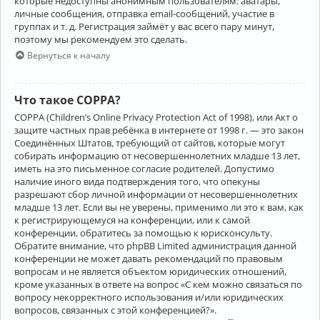
которые недоступны анонимным пользователям: аватары,
личные сообщения, отправка email-сообщений, участие в
группах и т. д. Регистрация займёт у вас всего пару минут,
поэтому мы рекомендуем это сделать.
Вернуться к началу
Что такое COPPA?
COPPA (Children’s Online Privacy Protection Act of 1998), или Акт о
защите частных прав ребёнка в интернете от 1998 г. — это закон
Соединённых Штатов, требующий от сайтов, которые могут
собирать информацию от несовершеннолетних младше 13 лет,
иметь на это письменное согласие родителей. Допустимо
наличие иного вида подтверждения того, что опекуны
разрешают сбор личной информации от несовершеннолетних
младше 13 лет. Если вы не уверены, применимо ли это к вам, как
к регистрирующемуся на конференции, или к самой
конференции, обратитесь за помощью к юрисконсульту.
Обратите внимание, что phpBB Limited администрация данной
конференции не может давать рекомендаций по правовым
вопросам и не является объектом юридических отношений,
кроме указанных в ответе на вопрос «С кем можно связаться по
вопросу некорректного использования и/или юридических
вопросов, связанных с этой конференцией?».