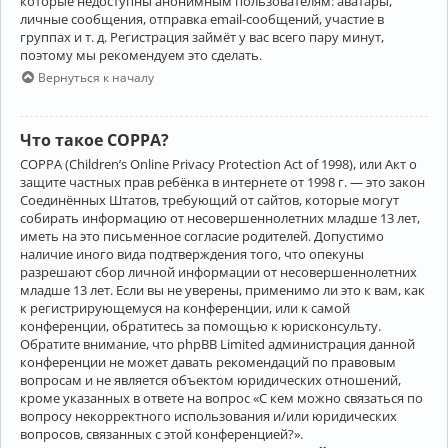
которые недоступны анонимным пользователям: аватары,
личные сообщения, отправка email-сообщений, участие в
группах и т. д. Регистрация займёт у вас всего пару минут,
поэтому мы рекомендуем это сделать.
Вернуться к началу
Что такое COPPA?
COPPA (Children’s Online Privacy Protection Act of 1998), или Акт о
защите частных прав ребёнка в интернете от 1998 г. — это закон
Соединённых Штатов, требующий от сайтов, которые могут
собирать информацию от несовершеннолетних младше 13 лет,
иметь на это письменное согласие родителей. Допустимо
наличие иного вида подтверждения того, что опекуны
разрешают сбор личной информации от несовершеннолетних
младше 13 лет. Если вы не уверены, применимо ли это к вам, как
к регистрирующемуся на конференции, или к самой
конференции, обратитесь за помощью к юрисконсульту.
Обратите внимание, что phpBB Limited администрация данной
конференции не может давать рекомендаций по правовым
вопросам и не является объектом юридических отношений,
кроме указанных в ответе на вопрос «С кем можно связаться по
вопросу некорректного использования и/или юридических
вопросов, связанных с этой конференцией?».