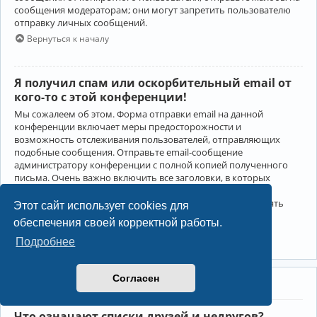
сообщения модераторам; они могут запретить пользователю
отправку личных сообщений.
Вернуться к началу
Я получил спам или оскорбительный email от
кого-то с этой конференции!
Мы сожалеем об этом. Форма отправки email на данной
конференции включает меры предосторожности и
возможность отслеживания пользователей, отправляющих
подобные сообщения. Отправьте email-сообщение
администратору конференции с полной копией полученного
письма. Очень важно включить все заголовки, в которых
содержится детальная информация об отправителе.
Администратор конференции сможет в этом случае принять
Этот сайт использует cookies для
меры.
обеспечения своей корректной работы.
Вернуться к началу
Подробнее
Согласен
Друзья и недруги
Что означают списки друзей и недругов?