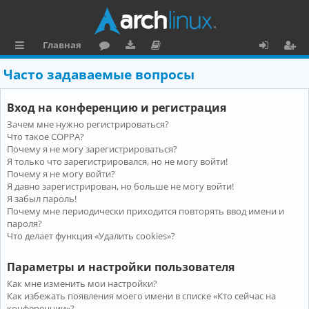
Главная
с
о
аг
о
х
ег
Часто задаваемые вопросы
ы
ру
ру
ку
о
и
Вход на конференцию и регистрация
л
м
зк
м
д
ст
Зачем мне нужно регистрироваться?
к
и
е
р
Что такое COPPA?
и
н
а
Почему я не могу зарегистрироваться?
Я только что зарегистрировался, но не могу войти!
та
ц
Почему я не могу войти?
Я давно зарегистрирован, но больше не могу войти!
ц
и
Я забыл пароль!
и
я
Почему мне периодически приходится повторять ввод имени и
пароля?
я
Что делает функция «Удалить cookies»?
Параметры и настройки пользователя
Как мне изменить мои настройки?
Как избежать появления моего имени в списке «Кто сейчас на
конференции»?