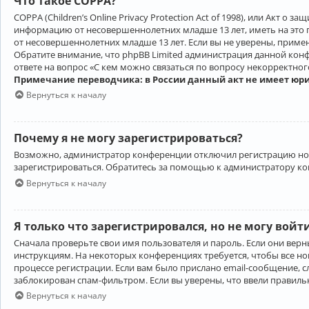
Что такое COPPA?
COPPA (Children’s Online Privacy Protection Act of 1998), или Акт 
информацию от несовершеннолетних младше 13 лет, иметь на это 
от несовершеннолетних младше 13 лет. Если вы не уверены, приме
Обратите внимание, что phpBB Limited администрация данной кон
ответе на вопрос «С кем можно связаться по вопросу некорректно
Примечание переводчика: в России данный акт не имеет юр
Вернуться к началу
Почему я не могу зарегистрироваться?
Возможно, администратор конференции отключил регистрацию новы
зарегистрироваться. Обратитесь за помощью к администратору к
Вернуться к началу
Я только что зарегистрировался, но не могу войт
Сначала проверьте свои имя пользователя и пароль. Если они верн
инструкциям. На некоторых конференциях требуется, чтобы все н
процессе регистрации. Если вам было прислано email-сообщение, с
заблокирован спам-фильтром. Если вы уверены, что ввели правильн
Вернуться к началу