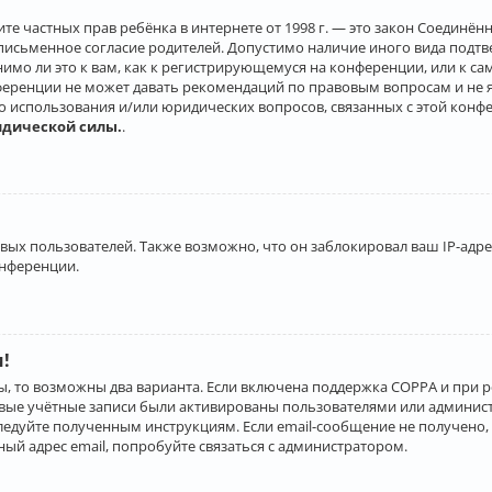
о защите частных прав ребёнка в интернете от 1998 г. — это закон Соеди
письменное согласие родителей. Допустимо наличие иного вида подт
нимо ли это к вам, как к регистрирующемуся на конференции, или к с
ференции не может давать рекомендаций по правовым вопросам и не 
го использования и/или юридических вопросов, связанных с этой конф
идической силы.
.
х пользователей. Также возможно, что он заблокировал ваш IP-адрес
онференции.
и!
ы, то возможны два варианта. Если включена поддержка COPPA и при р
овые учётные записи были активированы пользователями или админист
ледуйте полученным инструкциям. Если email-сообщение не получено, 
ый адрес email, попробуйте связаться с администратором.