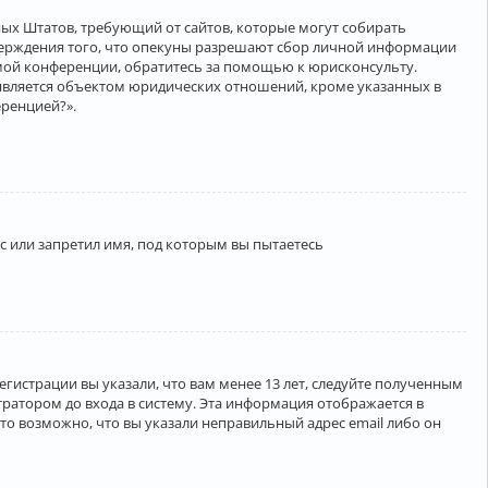
нённых Штатов, требующий от сайтов, которые могут собирать
верждения того, что опекуны разрешают сбор личной информации
амой конференции, обратитесь за помощью к юрисконсульту.
является объектом юридических отношений, кроме указанных в
еренцией?».
 или запретил имя, под которым вы пытаетесь
егистрации вы указали, что вам менее 13 лет, следуйте полученным
ратором до входа в систему. Эта информация отображается в
то возможно, что вы указали неправильный адрес email либо он