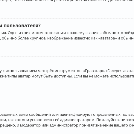
 пользователя?
ия. Одно из них может относиться к вашему званию, обычно это звёзд
, обычно более крупное, изображение известно как «аватара» и обычн
 с использованием четырёх инструментов: «Граватар», «Галерея аватар
акие типы аватар могут быть доступны. Если вы не можете использова
созданных вами сообщений или идентифицируют определённых пользо
и, так как они установлены её администратором. Пожалуйста, не за
прещено, и модератор или администратор понизят значение вашего с