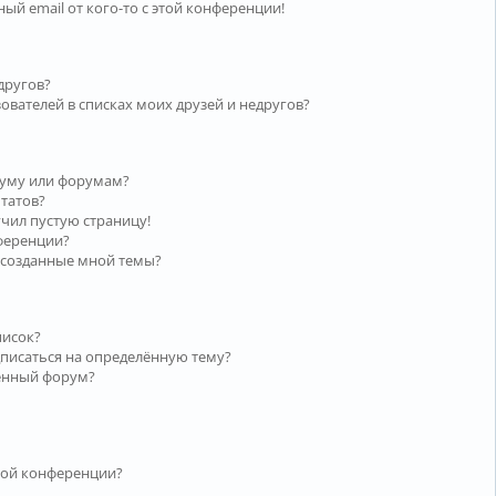
ый email от кого-то с этой конференции!
другов?
ователей в списках моих друзей и недругов?
руму или форумам?
ьтатов?
учил пустую страницу!
нференции?
 созданные мной темы?
писок?
дписаться на определённую тему?
лённый форум?
той конференции?