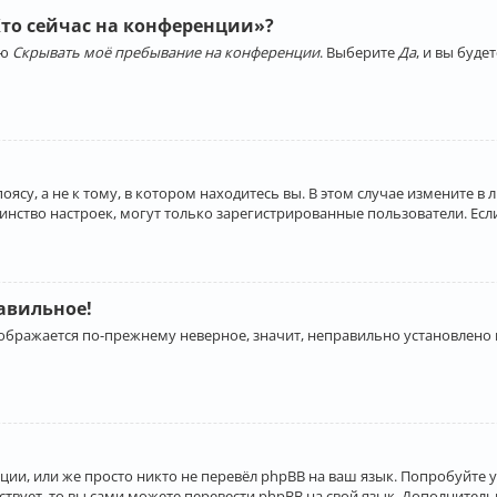
Кто сейчас на конференции»?
ию
Скрывать моё пребывание на конференции
. Выберите
Да
, и вы буд
су, а не к тому, в котором находитесь вы. В этом случае измените в 
льшинство настроек, могут только зарегистрированные пользователи. Ес
равильное!
отображается по-прежнему неверное, значит, неправильно установлено
ии, или же просто никто не перевёл phpBB на ваш язык. Попробуйте 
ествует, то вы сами можете перевести phpBB на свой язык. Дополнит