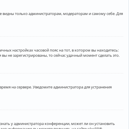
ете видны только администраторам, модераторам и самому себе. Для
личных настройках часовой пояс на тот, в котором вы находитесь:
ли вы не зарегистрированы, то сейчас удачный момент сделать это.
 время на сервере. Уведомите администратора для устранения
узнать у администратора конференции, может ли он установить
ельную информацию вы можете получить на сайте
phpBB
®.