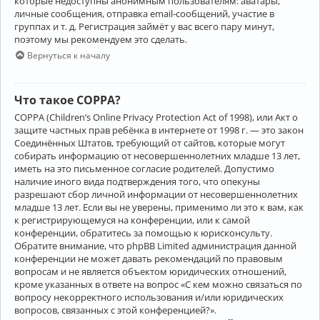
которые недоступны анонимным пользователям: аватары,
личные сообщения, отправка email-сообщений, участие в
группах и т. д. Регистрация займёт у вас всего пару минут,
поэтому мы рекомендуем это сделать.
Вернуться к началу
Что такое COPPA?
COPPA (Children’s Online Privacy Protection Act of 1998), или Акт о
защите частных прав ребёнка в интернете от 1998 г. — это закон
Соединённых Штатов, требующий от сайтов, которые могут
собирать информацию от несовершеннолетних младше 13 лет,
иметь на это письменное согласие родителей. Допустимо
наличие иного вида подтверждения того, что опекуны
разрешают сбор личной информации от несовершеннолетних
младше 13 лет. Если вы не уверены, применимо ли это к вам, как
к регистрирующемуся на конференции, или к самой
конференции, обратитесь за помощью к юрисконсульту.
Обратите внимание, что phpBB Limited администрация данной
конференции не может давать рекомендаций по правовым
вопросам и не является объектом юридических отношений,
кроме указанных в ответе на вопрос «С кем можно связаться по
вопросу некорректного использования и/или юридических
вопросов, связанных с этой конференцией?».