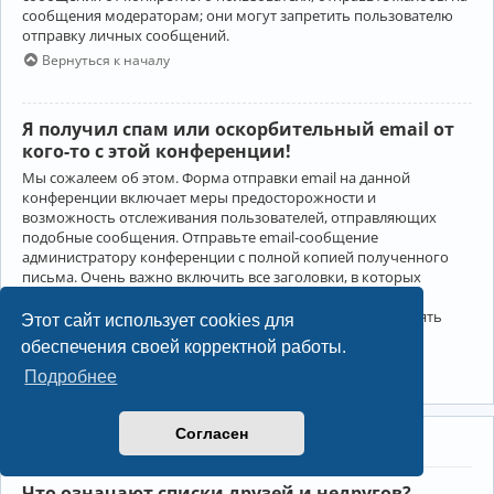
сообщения модераторам; они могут запретить пользователю
отправку личных сообщений.
Вернуться к началу
Я получил спам или оскорбительный email от
кого-то с этой конференции!
Мы сожалеем об этом. Форма отправки email на данной
конференции включает меры предосторожности и
возможность отслеживания пользователей, отправляющих
подобные сообщения. Отправьте email-сообщение
администратору конференции с полной копией полученного
письма. Очень важно включить все заголовки, в которых
содержится детальная информация об отправителе.
Администратор конференции сможет в этом случае принять
Этот сайт использует cookies для
меры.
обеспечения своей корректной работы.
Вернуться к началу
Подробнее
Согласен
Друзья и недруги
Что означают списки друзей и недругов?