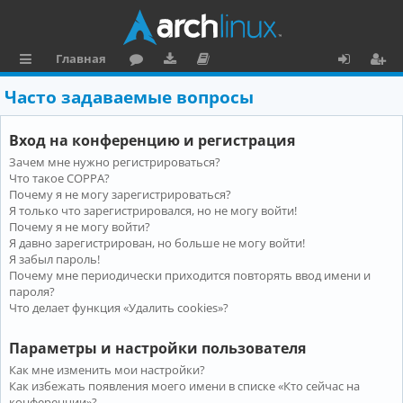
Главная
с
о
аг
о
х
ег
Часто задаваемые вопросы
ы
ру
ру
ку
о
и
Вход на конференцию и регистрация
л
м
зк
м
д
ст
Зачем мне нужно регистрироваться?
к
и
е
р
Что такое COPPA?
и
н
а
Почему я не могу зарегистрироваться?
Я только что зарегистрировался, но не могу войти!
та
ц
Почему я не могу войти?
Я давно зарегистрирован, но больше не могу войти!
ц
и
Я забыл пароль!
и
я
Почему мне периодически приходится повторять ввод имени и
пароля?
я
Что делает функция «Удалить cookies»?
Параметры и настройки пользователя
Как мне изменить мои настройки?
Как избежать появления моего имени в списке «Кто сейчас на
конференции»?