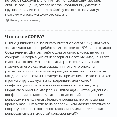
которые недоступны анонимным пользователям: аватары,
личные сообщения, отправка email-сообщений, участие в
группах и т. д. Регистрация займёт у вас всего пару минут,
поэтому мы рекомендуем это сделать.
Вернуться к началу
Что такое COPPA?
COPPA (Children’s Online Privacy Protection Act of 1998), или Акт о
защите частных прав ребёнка в интернете от 1998 г. — это закон
Соединённых Штатов, требующий от сайтов, которые могут
собирать информацию от несовершеннолетних младше 13 лет,
иметь на это письменное согласие родителей. Допустимо
наличие иного вида подтверждения того, что опекуны
разрешают сбор личной информации от несовершеннолетних
младше 13 лет. Если вы не уверены, применимо ли это к вам, как
к регистрирующемуся на конференции, или к самой
конференции, обратитесь за помощью к юрисконсульту.
Обратите внимание, что phpBB Limited администрация данной
конференции не может давать рекомендаций по правовым
вопросам и не является объектом юридических отношений,
кроме указанных в ответе на вопрос «С кем можно связаться по
вопросу некорректного использования и/или юридических
вопросов, связанных с этой конференцией?».