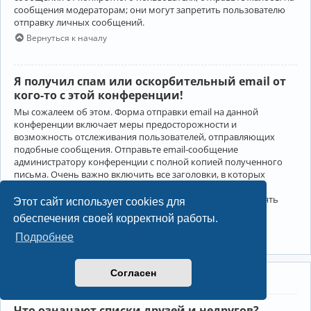
сообщения модераторам; они могут запретить пользователю
отправку личных сообщений.
Вернуться к началу
Я получил спам или оскорбительный email от
кого-то с этой конференции!
Мы сожалеем об этом. Форма отправки email на данной
конференции включает меры предосторожности и
возможность отслеживания пользователей, отправляющих
подобные сообщения. Отправьте email-сообщение
администратору конференции с полной копией полученного
письма. Очень важно включить все заголовки, в которых
содержится детальная информация об отправителе.
Администратор конференции сможет в этом случае принять
Этот сайт использует cookies для
меры.
обеспечения своей корректной работы.
Вернуться к началу
Подробнее
Согласен
Друзья и недруги
Что означают списки друзей и недругов?