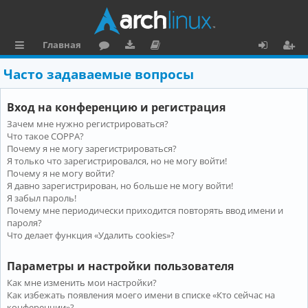
Главная
с
о
аг
о
х
ег
Часто задаваемые вопросы
ы
ру
ру
ку
о
и
Вход на конференцию и регистрация
л
м
зк
м
д
ст
Зачем мне нужно регистрироваться?
к
и
е
р
Что такое COPPA?
и
н
а
Почему я не могу зарегистрироваться?
Я только что зарегистрировался, но не могу войти!
та
ц
Почему я не могу войти?
Я давно зарегистрирован, но больше не могу войти!
ц
и
Я забыл пароль!
и
я
Почему мне периодически приходится повторять ввод имени и
пароля?
я
Что делает функция «Удалить cookies»?
Параметры и настройки пользователя
Как мне изменить мои настройки?
Как избежать появления моего имени в списке «Кто сейчас на
конференции»?