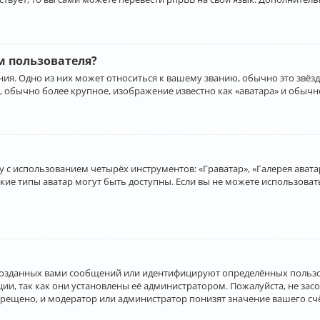
 пользователя?
ия. Одно из них может относиться к вашему званию, обычно это звёзд
, обычно более крупное, изображение известно как «аватара» и обычн
 с использованием четырёх инструментов: «Граватар», «Галерея аватар
акие типы аватар могут быть доступны. Если вы не можете использова
созданных вами сообщений или идентифицируют определённых пользо
и, так как они установлены её администратором. Пожалуйста, не за
прещено, и модератор или администратор понизят значение вашего с