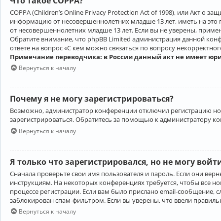
Что такое COPPA?
COPPA (Children’s Online Privacy Protection Act of 1998), или Акт 
информацию от несовершеннолетних младше 13 лет, иметь на это 
от несовершеннолетних младше 13 лет. Если вы не уверены, приме
Обратите внимание, что phpBB Limited администрация данной кон
ответе на вопрос «С кем можно связаться по вопросу некорректно
Примечание переводчика: в России данный акт не имеет юр
Вернуться к началу
Почему я не могу зарегистрироваться?
Возможно, администратор конференции отключил регистрацию новы
зарегистрироваться. Обратитесь за помощью к администратору к
Вернуться к началу
Я только что зарегистрировался, но не могу войт
Сначала проверьте свои имя пользователя и пароль. Если они верн
инструкциям. На некоторых конференциях требуется, чтобы все н
процессе регистрации. Если вам было прислано email-сообщение, с
заблокирован спам-фильтром. Если вы уверены, что ввели правильн
Вернуться к началу