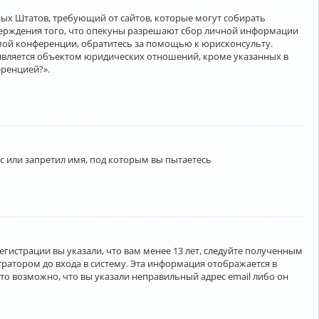
нённых Штатов, требующий от сайтов, которые могут собирать
верждения того, что опекуны разрешают сбор личной информации
амой конференции, обратитесь за помощью к юрисконсульту.
является объектом юридических отношений, кроме указанных в
еренцией?».
 или запретил имя, под которым вы пытаетесь
егистрации вы указали, что вам менее 13 лет, следуйте полученным
ратором до входа в систему. Эта информация отображается в
то возможно, что вы указали неправильный адрес email либо он