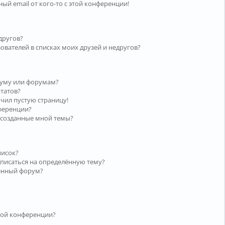
ый email от кого-то с этой конференции!
другов?
ователей в списках моих друзей и недругов?
руму или форумам?
ьтатов?
учил пустую страницу!
нференции?
 созданные мной темы?
писок?
дписаться на определённую тему?
лённый форум?
той конференции?