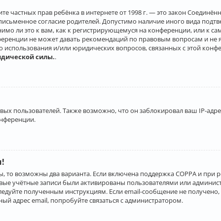
о защите частных прав ребёнка в интернете от 1998 г. — это закон Соеди
письменное согласие родителей. Допустимо наличие иного вида подт
нимо ли это к вам, как к регистрирующемуся на конференции, или к с
ференции не может давать рекомендаций по правовым вопросам и не 
го использования и/или юридических вопросов, связанных с этой конф
идической силы.
.
х пользователей. Также возможно, что он заблокировал ваш IP-адрес
онференции.
и!
ы, то возможны два варианта. Если включена поддержка COPPA и при р
овые учётные записи были активированы пользователями или админист
ледуйте полученным инструкциям. Если email-сообщение не получено, 
ый адрес email, попробуйте связаться с администратором.