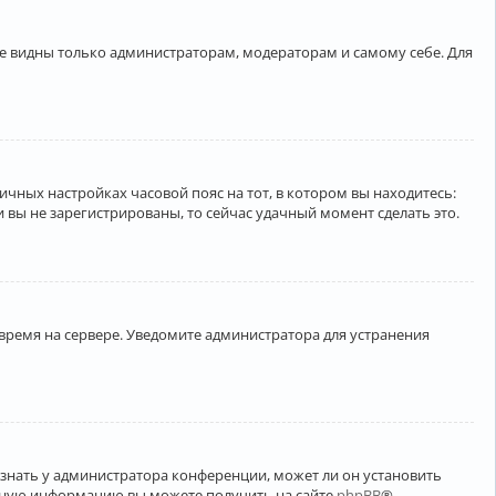
ете видны только администраторам, модераторам и самому себе. Для
личных настройках часовой пояс на тот, в котором вы находитесь:
ли вы не зарегистрированы, то сейчас удачный момент сделать это.
 время на сервере. Уведомите администратора для устранения
узнать у администратора конференции, может ли он установить
ельную информацию вы можете получить на сайте
phpBB
®.