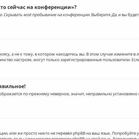
Кто сейчас на конференции»?
ию
Скрывать моё пребывание на конференции
. Выберите
Да
, и вы буд
су, а не к тому, в котором находитесь вы. В этом случае измените в 
льшинство настроек, могут только зарегистрированные пользователи. Ес
равильное!
отображается по-прежнему неверное, значит, неправильно установлено
ии, или же просто никто не перевёл phpBB на ваш язык. Попробуйте 
ествует, то вы сами можете перевести phpBB на свой язык. Дополнит