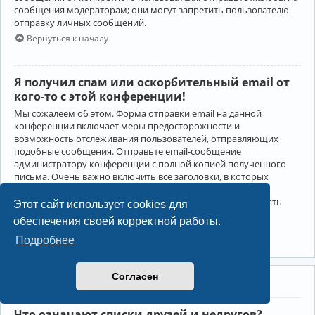
сообщения модераторам; они могут запретить пользователю
отправку личных сообщений.
Вернуться к началу
Я получил спам или оскорбительный email от
кого-то с этой конференции!
Мы сожалеем об этом. Форма отправки email на данной
конференции включает меры предосторожности и
возможность отслеживания пользователей, отправляющих
подобные сообщения. Отправьте email-сообщение
администратору конференции с полной копией полученного
письма. Очень важно включить все заголовки, в которых
содержится детальная информация об отправителе.
Администратор конференции сможет в этом случае принять
Этот сайт использует cookies для
меры.
обеспечения своей корректной работы.
Вернуться к началу
Подробнее
Согласен
Друзья и недруги
Что означают списки друзей и недругов?