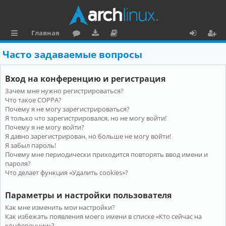
Главная
с
о
аг
о
х
ег
Часто задаваемые вопросы
ы
ру
ру
ку
о
и
Вход на конференцию и регистрация
л
м
зк
м
д
ст
Зачем мне нужно регистрироваться?
к
и
е
р
Что такое COPPA?
и
н
а
Почему я не могу зарегистрироваться?
Я только что зарегистрировался, но не могу войти!
та
ц
Почему я не могу войти?
Я давно зарегистрирован, но больше не могу войти!
ц
и
Я забыл пароль!
и
я
Почему мне периодически приходится повторять ввод имени и
пароля?
я
Что делает функция «Удалить cookies»?
Параметры и настройки пользователя
Как мне изменить мои настройки?
Как избежать появления моего имени в списке «Кто сейчас на
конференции»?