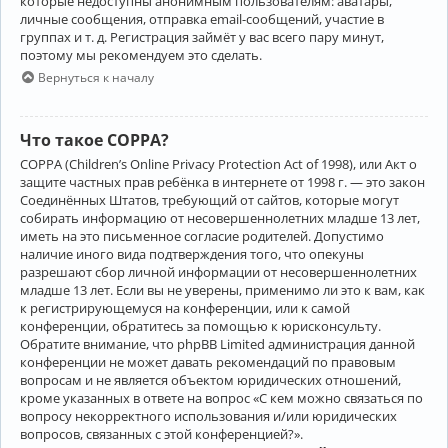
которые недоступны анонимным пользователям: аватары,
личные сообщения, отправка email-сообщений, участие в
группах и т. д. Регистрация займёт у вас всего пару минут,
поэтому мы рекомендуем это сделать.
Вернуться к началу
Что такое COPPA?
COPPA (Children’s Online Privacy Protection Act of 1998), или Акт о
защите частных прав ребёнка в интернете от 1998 г. — это закон
Соединённых Штатов, требующий от сайтов, которые могут
собирать информацию от несовершеннолетних младше 13 лет,
иметь на это письменное согласие родителей. Допустимо
наличие иного вида подтверждения того, что опекуны
разрешают сбор личной информации от несовершеннолетних
младше 13 лет. Если вы не уверены, применимо ли это к вам, как
к регистрирующемуся на конференции, или к самой
конференции, обратитесь за помощью к юрисконсульту.
Обратите внимание, что phpBB Limited администрация данной
конференции не может давать рекомендаций по правовым
вопросам и не является объектом юридических отношений,
кроме указанных в ответе на вопрос «С кем можно связаться по
вопросу некорректного использования и/или юридических
вопросов, связанных с этой конференцией?».