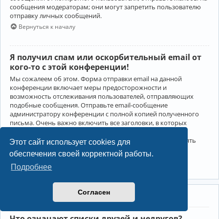
сообщения модераторам; они могут запретить пользователю
отправку личных сообщений.
Вернуться к началу
Я получил спам или оскорбительный email от
кого-то с этой конференции!
Мы сожалеем об этом. Форма отправки email на данной
конференции включает меры предосторожности и
возможность отслеживания пользователей, отправляющих
подобные сообщения. Отправьте email-сообщение
администратору конференции с полной копией полученного
письма. Очень важно включить все заголовки, в которых
содержится детальная информация об отправителе.
Администратор конференции сможет в этом случае принять
Этот сайт использует cookies для
меры.
обеспечения своей корректной работы.
Вернуться к началу
Подробнее
Согласен
Друзья и недруги
Что означают списки друзей и недругов?