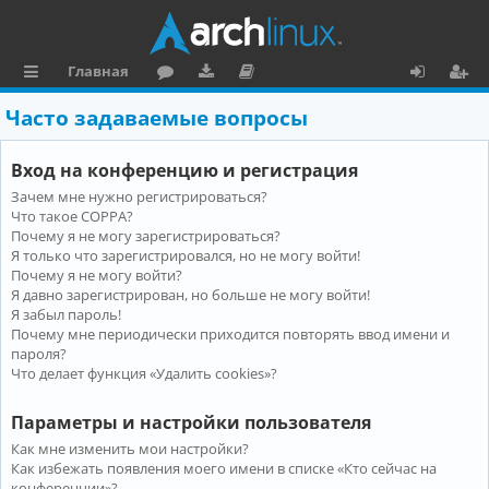
Главная
с
о
аг
о
х
ег
Часто задаваемые вопросы
ы
ру
ру
ку
о
и
Вход на конференцию и регистрация
л
м
зк
м
д
ст
Зачем мне нужно регистрироваться?
к
и
е
р
Что такое COPPA?
и
н
а
Почему я не могу зарегистрироваться?
Я только что зарегистрировался, но не могу войти!
та
ц
Почему я не могу войти?
Я давно зарегистрирован, но больше не могу войти!
ц
и
Я забыл пароль!
и
я
Почему мне периодически приходится повторять ввод имени и
пароля?
я
Что делает функция «Удалить cookies»?
Параметры и настройки пользователя
Как мне изменить мои настройки?
Как избежать появления моего имени в списке «Кто сейчас на
конференции»?