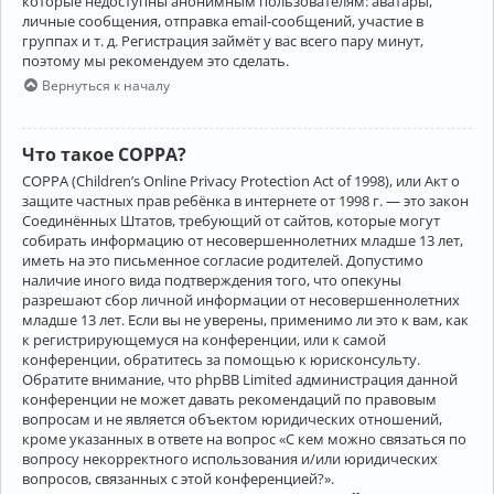
которые недоступны анонимным пользователям: аватары,
личные сообщения, отправка email-сообщений, участие в
группах и т. д. Регистрация займёт у вас всего пару минут,
поэтому мы рекомендуем это сделать.
Вернуться к началу
Что такое COPPA?
COPPA (Children’s Online Privacy Protection Act of 1998), или Акт о
защите частных прав ребёнка в интернете от 1998 г. — это закон
Соединённых Штатов, требующий от сайтов, которые могут
собирать информацию от несовершеннолетних младше 13 лет,
иметь на это письменное согласие родителей. Допустимо
наличие иного вида подтверждения того, что опекуны
разрешают сбор личной информации от несовершеннолетних
младше 13 лет. Если вы не уверены, применимо ли это к вам, как
к регистрирующемуся на конференции, или к самой
конференции, обратитесь за помощью к юрисконсульту.
Обратите внимание, что phpBB Limited администрация данной
конференции не может давать рекомендаций по правовым
вопросам и не является объектом юридических отношений,
кроме указанных в ответе на вопрос «С кем можно связаться по
вопросу некорректного использования и/или юридических
вопросов, связанных с этой конференцией?».