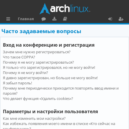
Главная
с
о
аг
о
х
ег
Часто задаваемые вопросы
ы
ру
ру
ку
о
и
Вход на конференцию и регистрация
л
м
зк
м
д
ст
Зачем мне нужно регистрироваться?
к
и
е
р
Что такое COPPA?
и
н
а
Почему я не могу зарегистрироваться?
Я только что зарегистрировался, но не могу войти!
та
ц
Почему я не могу войти?
Я давно зарегистрирован, но больше не могу войти!
ц
и
Я забыл пароль!
и
я
Почему мне периодически приходится повторять ввод имени и
пароля?
я
Что делает функция «Удалить cookies»?
Параметры и настройки пользователя
Как мне изменить мои настройки?
Как избежать появления моего имени в списке «Кто сейчас на
конференции»?