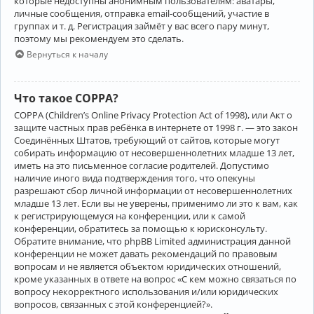
которые недоступны анонимным пользователям: аватары,
личные сообщения, отправка email-сообщений, участие в
группах и т. д. Регистрация займёт у вас всего пару минут,
поэтому мы рекомендуем это сделать.
Вернуться к началу
Что такое COPPA?
COPPA (Children’s Online Privacy Protection Act of 1998), или Акт о
защите частных прав ребёнка в интернете от 1998 г. — это закон
Соединённых Штатов, требующий от сайтов, которые могут
собирать информацию от несовершеннолетних младше 13 лет,
иметь на это письменное согласие родителей. Допустимо
наличие иного вида подтверждения того, что опекуны
разрешают сбор личной информации от несовершеннолетних
младше 13 лет. Если вы не уверены, применимо ли это к вам, как
к регистрирующемуся на конференции, или к самой
конференции, обратитесь за помощью к юрисконсульту.
Обратите внимание, что phpBB Limited администрация данной
конференции не может давать рекомендаций по правовым
вопросам и не является объектом юридических отношений,
кроме указанных в ответе на вопрос «С кем можно связаться по
вопросу некорректного использования и/или юридических
вопросов, связанных с этой конференцией?».