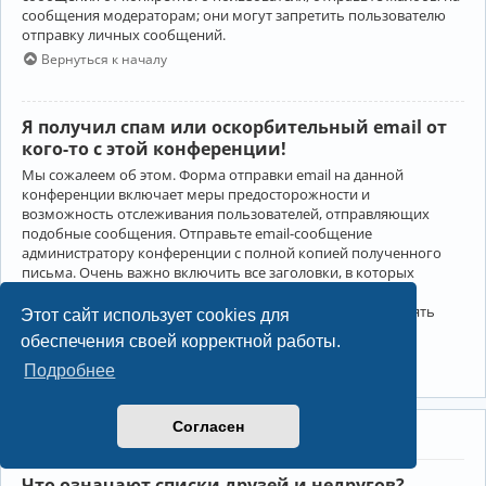
сообщения модераторам; они могут запретить пользователю
отправку личных сообщений.
Вернуться к началу
Я получил спам или оскорбительный email от
кого-то с этой конференции!
Мы сожалеем об этом. Форма отправки email на данной
конференции включает меры предосторожности и
возможность отслеживания пользователей, отправляющих
подобные сообщения. Отправьте email-сообщение
администратору конференции с полной копией полученного
письма. Очень важно включить все заголовки, в которых
содержится детальная информация об отправителе.
Администратор конференции сможет в этом случае принять
Этот сайт использует cookies для
меры.
обеспечения своей корректной работы.
Вернуться к началу
Подробнее
Согласен
Друзья и недруги
Что означают списки друзей и недругов?