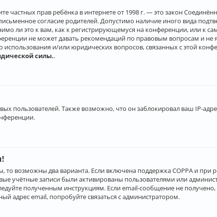
о защите частных прав ребёнка в интернете от 1998 г. — это закон Соеди
письменное согласие родителей. Допустимо наличие иного вида подт
нимо ли это к вам, как к регистрирующемуся на конференции, или к с
ференции не может давать рекомендаций по правовым вопросам и не 
го использования и/или юридических вопросов, связанных с этой конф
идической силы.
.
х пользователей. Также возможно, что он заблокировал ваш IP-адрес
онференции.
и!
ы, то возможны два варианта. Если включена поддержка COPPA и при р
овые учётные записи были активированы пользователями или админист
ледуйте полученным инструкциям. Если email-сообщение не получено, 
ый адрес email, попробуйте связаться с администратором.