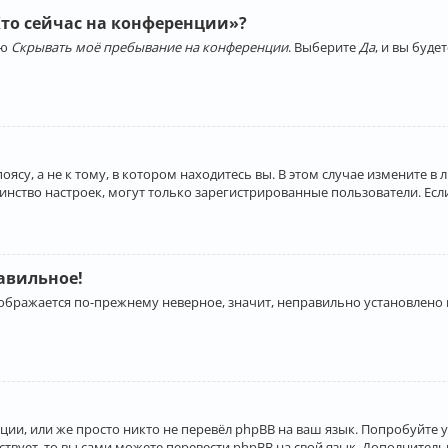
Кто сейчас на конференции»?
ию
Скрывать моё пребывание на конференции
. Выберите
Да
, и вы буд
су, а не к тому, в котором находитесь вы. В этом случае измените в 
льшинство настроек, могут только зарегистрированные пользователи. Ес
равильное!
отображается по-прежнему неверное, значит, неправильно установлено
ии, или же просто никто не перевёл phpBB на ваш язык. Попробуйте 
ествует, то вы сами можете перевести phpBB на свой язык. Дополнит