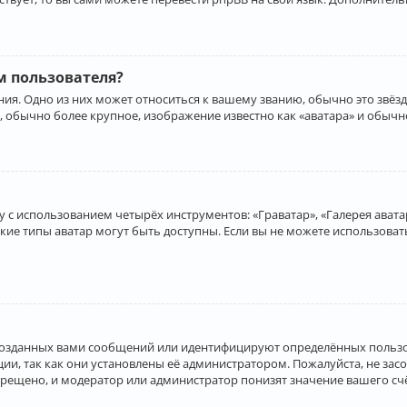
 пользователя?
ия. Одно из них может относиться к вашему званию, обычно это звёзд
, обычно более крупное, изображение известно как «аватара» и обычн
 с использованием четырёх инструментов: «Граватар», «Галерея аватар
акие типы аватар могут быть доступны. Если вы не можете использова
созданных вами сообщений или идентифицируют определённых пользо
и, так как они установлены её администратором. Пожалуйста, не за
прещено, и модератор или администратор понизят значение вашего с