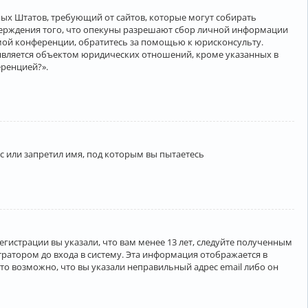
нённых Штатов, требующий от сайтов, которые могут собирать
верждения того, что опекуны разрешают сбор личной информации
амой конференции, обратитесь за помощью к юрисконсульту.
является объектом юридических отношений, кроме указанных в
еренцией?».
 или запретил имя, под которым вы пытаетесь
егистрации вы указали, что вам менее 13 лет, следуйте полученным
ратором до входа в систему. Эта информация отображается в
то возможно, что вы указали неправильный адрес email либо он