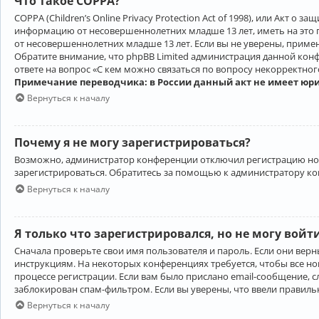
Что такое COPPA?
COPPA (Children’s Online Privacy Protection Act of 1998), или Акт 
информацию от несовершеннолетних младше 13 лет, иметь на это 
от несовершеннолетних младше 13 лет. Если вы не уверены, приме
Обратите внимание, что phpBB Limited администрация данной кон
ответе на вопрос «С кем можно связаться по вопросу некорректно
Примечание переводчика: в России данный акт не имеет юр
Вернуться к началу
Почему я не могу зарегистрироваться?
Возможно, администратор конференции отключил регистрацию новы
зарегистрироваться. Обратитесь за помощью к администратору к
Вернуться к началу
Я только что зарегистрировался, но не могу войт
Сначала проверьте свои имя пользователя и пароль. Если они верн
инструкциям. На некоторых конференциях требуется, чтобы все н
процессе регистрации. Если вам было прислано email-сообщение, с
заблокирован спам-фильтром. Если вы уверены, что ввели правильн
Вернуться к началу