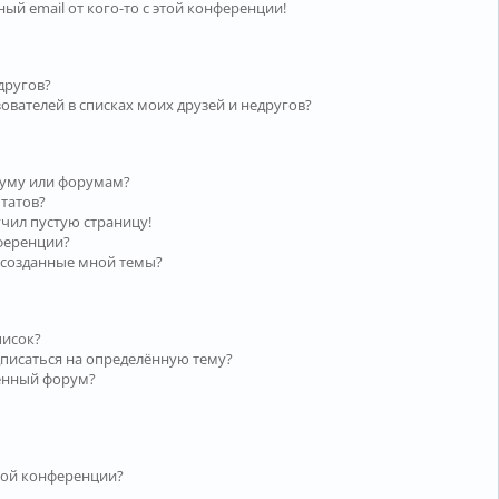
ый email от кого-то с этой конференции!
другов?
ователей в списках моих друзей и недругов?
руму или форумам?
ьтатов?
учил пустую страницу!
нференции?
 созданные мной темы?
писок?
дписаться на определённую тему?
лённый форум?
той конференции?