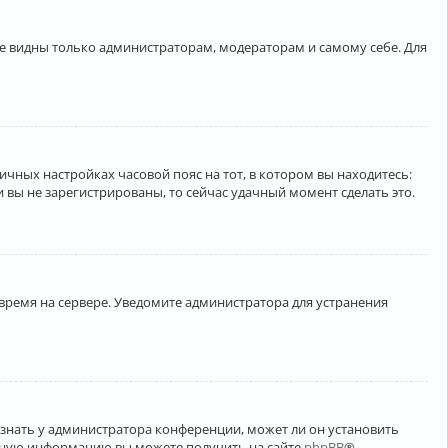
ете видны только администраторам, модераторам и самому себе. Для
личных настройках часовой пояс на тот, в котором вы находитесь:
ли вы не зарегистрированы, то сейчас удачный момент сделать это.
 время на сервере. Уведомите администратора для устранения
узнать у администратора конференции, может ли он установить
ельную информацию вы можете получить на сайте
phpBB
®.