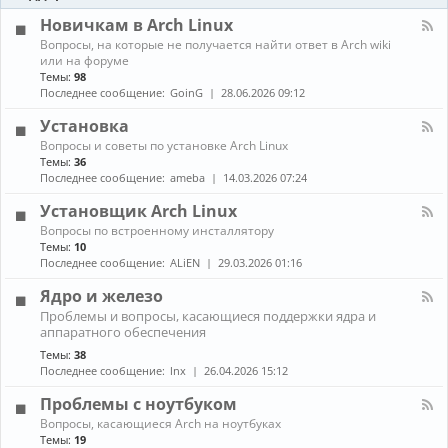
-
ы
и
Б
Новичкам в Arch Linux
е
л
н
К
Вопросы, на которые не получается найти ответ в Arch wiki
о
о
а
или на форуме
г
в
н
Темы:
98
и
о
а
Последнее сообщение:
GoinG
28.06.2026 09:12
с
л
т
-
Установка
и
Н
К
Вопросы и советы по установке Arch Linux
о
а
в
Темы:
36
н
и
Последнее сообщение:
ameba
14.03.2026 07:24
а
ч
л
к
Установщик Arch Linux
-
а
К
Вопросы по встроенному инсталлятору
У
м
а
Темы:
10
с
в
н
т
Последнее сообщение:
ALiEN
29.03.2026 01:16
A
а
а
r
л
н
Ядро и железо
c
-
о
h
К
Проблемы и вопросы, касающиеся поддержки ядра и
У
в
L
а
аппаратного обеспечения
с
к
i
н
т
а
Темы:
38
n
а
а
Последнее сообщение:
lnx
26.04.2026 15:12
u
л
н
x
-
о
Проблемы с ноутбуком
Я
в
д
К
щ
Вопросы, касающиеся Arch на ноутбуках
р
а
и
Темы:
19
о