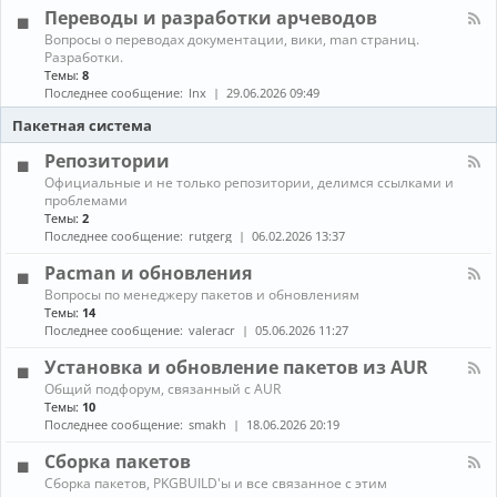
л
г
е
Переводы и разработки арчеводов
ы
-
р
д
С
а
К
Вопросы о переводах документации, вики, man страниц.
и
е
м
а
Разработки.
а
т
м
н
Темы:
8
и
и
ы
а
Последнее сообщение:
lnx
29.06.2026 09:49
и
,
л
г
с
-
Пакетная система
р
е
П
ы
р
е
Репозитории
в
р
К
Официальные и не только репозитории, делимся ссылками и
е
е
а
проблемами
р
в
н
ы
Темы:
2
о
а
,
д
Последнее сообщение:
rutgerg
06.02.2026 13:37
л
з
ы
-
а
и
Pacman и обновления
Р
щ
р
К
Вопросы по менеджеру пакетов и обновлениям
е
и
а
а
п
Темы:
14
т
з
н
о
Последнее сообщение:
valeracr
05.06.2026 11:27
а
р
а
з
а
л
и
Установка и обновление пакетов из AUR
б
-
т
о
К
Общий подфорум, связанный с AUR
P
о
т
а
Темы:
10
a
р
к
н
c
Последнее сообщение:
smakh
18.06.2026 20:19
и
и
а
m
и
а
л
a
Сборка пакетов
р
-
n
К
Сборка пакетов, PKGBUILD'ы и все связанное с этим
ч
У
и
а