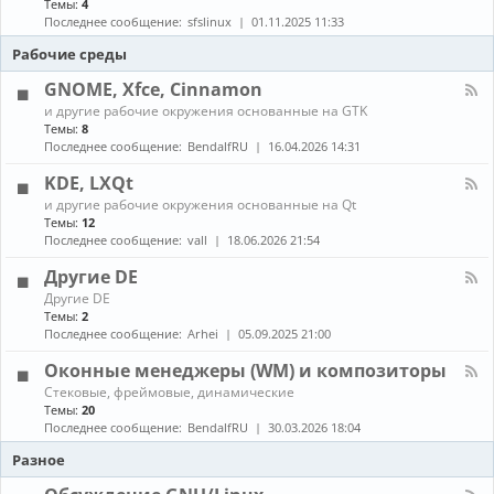
Темы:
4
е
с
о
н
в
т
Последнее сообщение:
sfslinux
01.11.2025 11:33
б
а
о
а
н
л
Рабочие среды
д
н
о
-
о
о
в
С
GNOME, Xfce, Cinnamon
в
в
л
б
к
К
е
и другие рабочие окружения основанные на GTK
о
а
а
н
Темы:
8
р
и
н
и
Последнее сообщение:
BendalfRU
16.04.2026 14:31
к
о
а
я
а
б
л
KDE, LXQt
п
н
-
а
К
о
и другие рабочие окружения основанные на Qt
G
к
а
в
Темы:
12
N
е
н
л
O
Последнее сообщение:
vall
18.06.2026 21:54
т
а
е
M
о
л
н
E
Другие DE
в
-
и
,
К
Другие DE
K
е
X
а
Темы:
2
D
п
f
н
E
Последнее сообщение:
Arhei
05.09.2025 21:00
а
c
а
,
к
e
л
L
Оконные менеджеры (WM) и композиторы
е
,
-
X
т
C
К
Стековые, фреймовые, динамические
Д
Q
о
i
а
Темы:
20
р
t
в
n
н
у
Последнее сообщение:
BendalfRU
30.03.2026 18:04
и
n
а
г
з
a
л
Разное
и
A
m
-
е
U
o
О
D