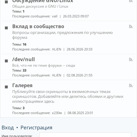
Обсуждение GNU/Linux
R
n
к
E
К
Общая дискуссия о GNU / Linux
о
а
Темы:
1
н
н
Последнее сообщение:
vall
26.03.2023 09:07
н
а
ы
л
Вклад в сообщество
е
-
м
К
Вопросы организации, предложения по улучшению
О
е
а
форума
б
н
н
с
е
Темы:
16
а
у
д
Последнее сообщение:
ALiEN
28.06.2026 20:33
л
ж
ж
-
д
е
/dev/null
В
е
р
к
К
н
Всё, что не по теме форума -- сюда
ы
л
а
и
Темы:
33
(
а
н
е
Последнее сообщение:
ALiEN
02.08.2026 21:55
W
д
а
G
M
в
л
N
Галерея
)
с
-
U
и
К
о
Публикуйте свои скриншоты в ежемесячных темах
/
/
к
а
о
скриншотов. Добавляйте или делитесь обоями и другими
d
L
о
н
б
иллюстрациями здесь
e
i
м
а
щ
v
n
Темы:
3
п
л
е
/
u
Последнее сообщение:
x230w
08.08.2025 23:01
о
-
с
n
x
з
Г
т
u
и
а
в
l
Вход
•
Регистрация
т
л
о
l
о
е
р
р
Имя пользователя: