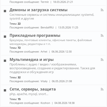
н
к
Последнее сообщение:
Termit
18.03.2026 21:21
и
а
A
ж
л
r
Демоны и загрузка системы
е
-
c
К
л
Системные сервисы и системы инициализации: systemd,
П
h
а
е
sysvinit и другие
р
L
н
з
о
i
Темы:
22
а
о
б
n
Последнее сообщение:
BendalfRU
13.05.2026 11:25
л
л
u
-
е
x
Прикладные программы
Д
м
е
К
ы
Браузеры, почтовые клиенты, офисные пакеты, файловые
м
а
с
менеджеры, редакторы и т.п.
о
н
н
Темы:
72
н
а
о
Последнее сообщение:
Arhei
06.06.2026 12:30
ы
л
у
и
-
т
Мультимедиа и игры
з
П
б
К
а
Проблемы с аудио / видео / изображениями,
р
у
а
г
воспроизведение, создание и редактирование. Также для
и
к
н
р
к
поддержки и обсуждения игр
о
а
у
л
м
Темы:
32
л
з
а
Последнее сообщение:
Vitaly
06.05.2026 21:08
-
к
д
М
а
н
Сети, серверы, защита
у
с
ы
л
и
К
е
php, apache, mysql, snort...
ь
с
а
п
Темы:
15
т
т
н
р
и
Последнее сообщение:
Koshon
04.08.2026 18:38
е
а
о
м
м