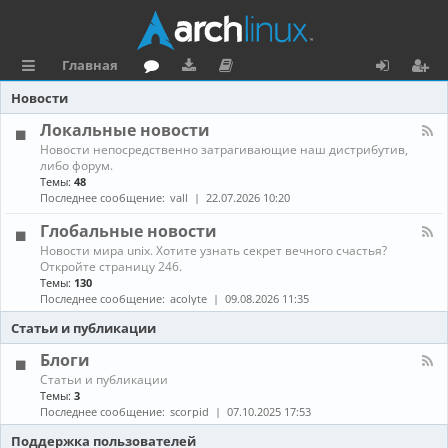
Главная
с
о
аг
о
х
ег
Новости
ы
ру
ру
ку
о
и
Локальные новости
К
Новости непосредственно затрагивающие наш дистрибутив,
л
м
зк
м
д
ст
а
либо форум.
н
Темы:
48
к
и
е
р
а
Последнее сообщение:
vall
22.07.2026 10:20
л
и
н
а
-
Глобальные новости
Л
та
ц
К
Новости мира unix. Хотите узнать секрет вечного счастья?
о
а
Откройте страницу 246.
к
ц
и
н
а
Темы:
130
а
л
Последнее сообщение:
acolyte
09.08.2026 11:35
и
я
л
ь
-
н
Статьи и публикации
я
Г
ы
л
е
Блоги
о
н
К
Статьи и публикации
б
о
а
Темы:
3
а
в
н
Последнее сообщение:
scorpid
07.10.2025 17:53
л
о
а
ь
с
л
Поддержка пользователей
н
т