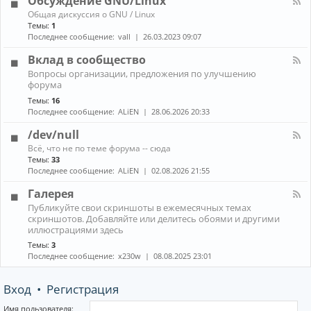
Обсуждение GNU/Linux
R
n
к
E
К
Общая дискуссия о GNU / Linux
о
а
Темы:
1
н
н
Последнее сообщение:
vall
26.03.2023 09:07
н
а
ы
л
Вклад в сообщество
е
-
м
К
Вопросы организации, предложения по улучшению
О
е
а
форума
б
н
н
с
е
Темы:
16
а
у
д
Последнее сообщение:
ALiEN
28.06.2026 20:33
л
ж
ж
-
д
е
/dev/null
В
е
р
к
К
н
Всё, что не по теме форума -- сюда
ы
л
а
и
Темы:
33
(
а
н
е
Последнее сообщение:
ALiEN
02.08.2026 21:55
W
д
а
G
M
в
л
N
Галерея
)
с
-
U
и
К
о
Публикуйте свои скриншоты в ежемесячных темах
/
/
к
а
о
скриншотов. Добавляйте или делитесь обоями и другими
d
L
о
н
б
иллюстрациями здесь
e
i
м
а
щ
v
n
Темы:
3
п
л
е
/
u
Последнее сообщение:
x230w
08.08.2025 23:01
о
-
с
n
x
з
Г
т
u
и
а
в
l
Вход
•
Регистрация
т
л
о
l
о
е
р
р
Имя пользователя: