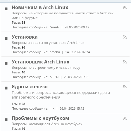
-
ы
и
Б
Новичкам в Arch Linux
е
л
н
К
Вопросы, на которые не получается найти ответ в Arch wiki
о
о
а
или на форуме
г
в
н
Темы:
98
и
о
а
Последнее сообщение:
GoinG
28.06.2026 09:12
с
л
т
-
Установка
и
Н
К
Вопросы и советы по установке Arch Linux
о
а
в
Темы:
36
н
и
Последнее сообщение:
ameba
14.03.2026 07:24
а
ч
л
к
Установщик Arch Linux
-
а
К
Вопросы по встроенному инсталлятору
У
м
а
Темы:
10
с
в
н
т
Последнее сообщение:
ALiEN
29.03.2026 01:16
A
а
а
r
л
н
Ядро и железо
c
-
о
h
К
Проблемы и вопросы, касающиеся поддержки ядра и
У
в
L
а
аппаратного обеспечения
с
к
i
н
т
а
Темы:
38
n
а
а
Последнее сообщение:
lnx
26.04.2026 15:12
u
л
н
x
-
о
Проблемы с ноутбуком
Я
в
д
К
щ
Вопросы, касающиеся Arch на ноутбуках
р
а
и
Темы:
19
о