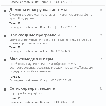
н
к
Последнее сообщение:
Termit
18.03.2026 21:21
и
а
A
ж
л
r
Демоны и загрузка системы
е
-
c
К
л
Системные сервисы и системы инициализации: systemd,
П
h
а
е
sysvinit и другие
р
L
н
з
о
i
Темы:
22
а
о
б
n
Последнее сообщение:
BendalfRU
13.05.2026 11:25
л
л
u
-
е
x
Прикладные программы
Д
м
е
К
ы
Браузеры, почтовые клиенты, офисные пакеты, файловые
м
а
с
менеджеры, редакторы и т.п.
о
н
н
Темы:
72
н
а
о
Последнее сообщение:
Arhei
06.06.2026 12:30
ы
л
у
и
-
т
Мультимедиа и игры
з
П
б
К
а
Проблемы с аудио / видео / изображениями,
р
у
а
г
воспроизведение, создание и редактирование. Также для
и
к
н
р
к
поддержки и обсуждения игр
о
а
у
л
м
Темы:
32
л
з
а
Последнее сообщение:
Vitaly
06.05.2026 21:08
-
к
д
М
а
н
Сети, серверы, защита
у
с
ы
л
и
К
е
php, apache, mysql, snort...
ь
с
а
п
Темы:
15
т
т
н
р
и
Последнее сообщение:
Koshon
04.08.2026 18:38
е
а
о
м
м