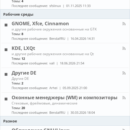
Темы:
4
е
с
о
н
в
т
Последнее сообщение:
sfslinux
01.11.2025 11:33
б
а
о
а
н
л
Рабочие среды
д
н
о
-
о
о
в
С
GNOME, Xfce, Cinnamon
в
в
л
б
к
К
е
и другие рабочие окружения основанные на GTK
о
а
а
н
Темы:
8
р
и
н
и
Последнее сообщение:
BendalfRU
16.04.2026 14:31
к
о
а
я
а
б
л
KDE, LXQt
п
н
-
а
К
о
и другие рабочие окружения основанные на Qt
G
к
а
в
Темы:
12
N
е
н
л
O
Последнее сообщение:
vall
18.06.2026 21:54
т
а
е
M
о
л
н
E
Другие DE
в
-
и
,
К
Другие DE
K
е
X
а
Темы:
2
D
п
f
н
E
Последнее сообщение:
Arhei
05.09.2025 21:00
а
c
а
,
к
e
л
L
Оконные менеджеры (WM) и композиторы
е
,
-
X
т
C
К
Стековые, фреймовые, динамические
Д
Q
о
i
а
Темы:
20
р
t
в
n
н
у
Последнее сообщение:
BendalfRU
30.03.2026 18:04
и
n
а
г
з
a
л
Разное
и
A
m
-
е
U
o
О
D