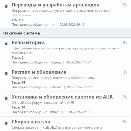
л
г
е
Переводы и разработки арчеводов
ы
-
р
д
С
а
К
Вопросы о переводах документации, вики, man страниц.
и
е
м
а
Разработки.
а
т
м
н
Темы:
8
и
и
ы
а
Последнее сообщение:
lnx
29.06.2026 09:49
и
,
л
г
с
-
Пакетная система
р
е
П
ы
р
е
Репозитории
в
р
К
Официальные и не только репозитории, делимся ссылками и
е
е
а
проблемами
р
в
н
ы
Темы:
2
о
а
,
д
Последнее сообщение:
rutgerg
06.02.2026 13:37
л
з
ы
-
а
и
Pacman и обновления
Р
щ
р
К
Вопросы по менеджеру пакетов и обновлениям
е
и
а
а
п
Темы:
14
т
з
н
о
Последнее сообщение:
valeracr
05.06.2026 11:27
а
р
а
з
а
л
и
Установка и обновление пакетов из AUR
б
-
т
о
К
Общий подфорум, связанный с AUR
P
о
т
а
Темы:
10
a
р
к
н
c
Последнее сообщение:
smakh
18.06.2026 20:19
и
и
а
m
и
а
л
a
Сборка пакетов
р
-
n
К
Сборка пакетов, PKGBUILD'ы и все связанное с этим
ч
У
и
а