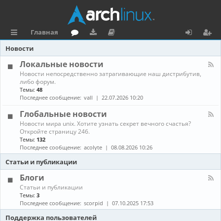
Главная
с
о
аг
о
х
ег
Новости
ы
ру
ру
ку
о
и
Локальные новости
К
Новости непосредственно затрагивающие наш дистрибутив,
л
м
зк
м
д
ст
а
либо форум.
н
Темы:
48
к
и
е
р
а
Последнее сообщение:
vall
22.07.2026 10:20
л
и
н
а
-
Глобальные новости
Л
та
ц
К
Новости мира unix. Хотите узнать секрет вечного счастья?
о
а
Откройте страницу 246.
к
ц
и
н
а
Темы:
132
а
л
Последнее сообщение:
acolyte
08.08.2026 10:26
и
я
л
ь
-
н
Статьи и публикации
я
Г
ы
л
е
Блоги
о
н
К
Статьи и публикации
б
о
а
Темы:
3
а
в
н
Последнее сообщение:
scorpid
07.10.2025 17:53
л
о
а
ь
с
л
Поддержка пользователей
н
т