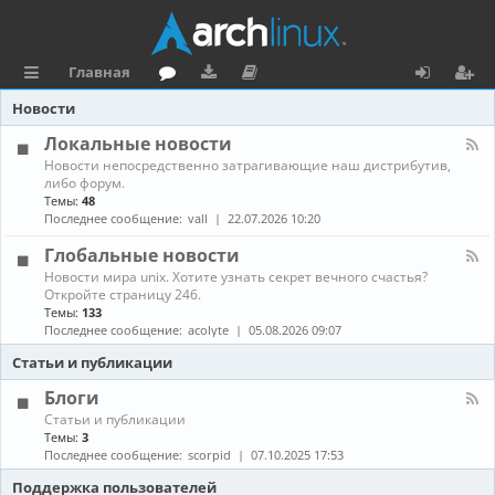
Главная
с
о
аг
о
х
ег
Новости
ы
ру
ру
ку
о
и
Локальные новости
К
Новости непосредственно затрагивающие наш дистрибутив,
л
м
зк
м
д
ст
а
либо форум.
н
Темы:
48
к
и
е
р
а
Последнее сообщение:
vall
22.07.2026 10:20
л
и
н
а
-
Глобальные новости
Л
та
ц
К
Новости мира unix. Хотите узнать секрет вечного счастья?
о
а
Откройте страницу 246.
к
ц
и
н
а
Темы:
133
а
л
Последнее сообщение:
acolyte
05.08.2026 09:07
и
я
л
ь
-
н
Статьи и публикации
я
Г
ы
л
е
Блоги
о
н
К
Статьи и публикации
б
о
а
Темы:
3
а
в
н
Последнее сообщение:
scorpid
07.10.2025 17:53
л
о
а
ь
с
л
Поддержка пользователей
н
т