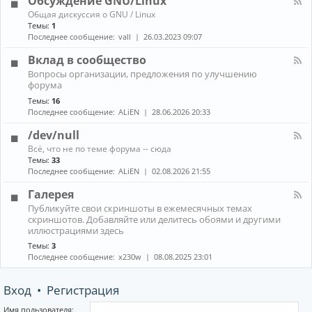
Обсуждение GNU/Linux
R
n
к
E
К
Общая дискуссия о GNU / Linux
о
а
Темы:
1
н
н
Последнее сообщение:
vall
26.03.2023 09:07
н
а
ы
л
Вклад в сообщество
е
-
м
К
Вопросы организации, предложения по улучшению
О
е
а
форума
б
н
н
с
е
Темы:
16
а
у
д
Последнее сообщение:
ALiEN
28.06.2026 20:33
л
ж
ж
-
д
е
/dev/null
В
е
р
к
К
н
Всё, что не по теме форума -- сюда
ы
л
а
и
Темы:
33
(
а
н
е
Последнее сообщение:
ALiEN
02.08.2026 21:55
W
д
а
G
M
в
л
N
Галерея
)
с
-
U
и
К
о
Публикуйте свои скриншоты в ежемесячных темах
/
/
к
а
о
скриншотов. Добавляйте или делитесь обоями и другими
d
L
о
н
б
иллюстрациями здесь
e
i
м
а
щ
v
n
Темы:
3
п
л
е
/
u
Последнее сообщение:
x230w
08.08.2025 23:01
о
-
с
n
x
з
Г
т
u
и
а
в
l
Вход
•
Регистрация
т
л
о
l
о
е
р
р
Имя пользователя: