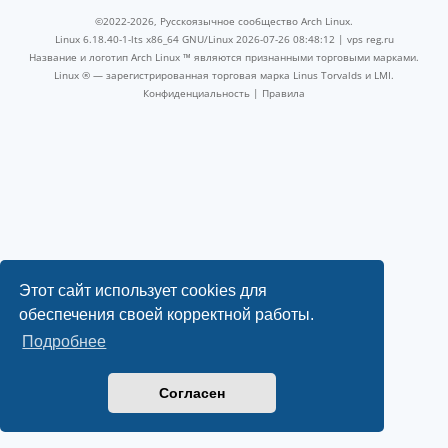
©2022-2026, Русскоязычное сообщество Arch Linux.
Linux 6.18.40-1-lts x86_64 GNU/Linux 2026-07-26 08:48:12 |
vps reg.ru
Название и логотип Arch Linux ™ являются признанными торговыми марками.
Linux ® — зарегистрированная торговая марка Linus Torvalds и LMI.
Конфиденциальность
|
Правила
Этот сайт использует cookies для
обеспечения своей корректной работы.
Подробнее
Согласен