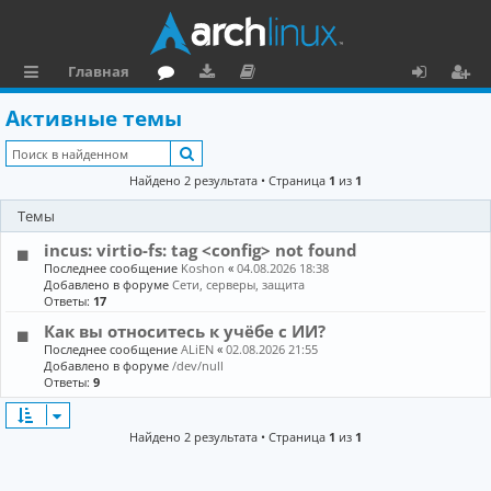
Главная
с
о
аг
о
х
ег
Активные темы
ы
ру
ру
ку
о
и
Поиск
л
м
зк
м
д
ст
Найдено 2 результата • Страница
1
из
1
к
и
е
р
Темы
и
н
а
incus: virtio-fs: tag <config> not found
та
ц
Последнее сообщение
Koshon
«
04.08.2026 18:38
Добавлено в форуме
Сети, серверы, защита
ц
и
Ответы:
17
Как вы относитесь к учёбе с ИИ?
и
я
Последнее сообщение
ALiEN
«
02.08.2026 21:55
я
Добавлено в форуме
/dev/null
Ответы:
9
Найдено 2 результата • Страница
1
из
1