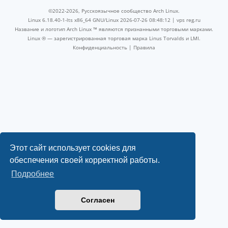
©2022-2026, Русскоязычное сообщество Arch Linux.
Linux 6.18.40-1-lts x86_64 GNU/Linux 2026-07-26 08:48:12 |
vps reg.ru
Название и логотип Arch Linux ™ являются признанными торговыми марками.
Linux ® — зарегистрированная торговая марка Linus Torvalds и LMI.
Конфиденциальность
|
Правила
Этот сайт использует cookies для
обеспечения своей корректной работы.
Подробнее
Согласен