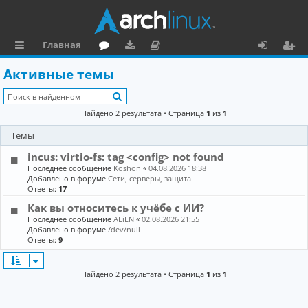
Главная
с
о
аг
о
х
ег
Активные темы
ы
ру
ру
ку
о
и
Поиск
л
м
зк
м
д
ст
Найдено 2 результата • Страница
1
из
1
к
и
е
р
Темы
и
н
а
incus: virtio-fs: tag <config> not found
та
ц
Последнее сообщение
Koshon
«
04.08.2026 18:38
Добавлено в форуме
Сети, серверы, защита
ц
и
Ответы:
17
Как вы относитесь к учёбе с ИИ?
и
я
Последнее сообщение
ALiEN
«
02.08.2026 21:55
я
Добавлено в форуме
/dev/null
Ответы:
9
Найдено 2 результата • Страница
1
из
1