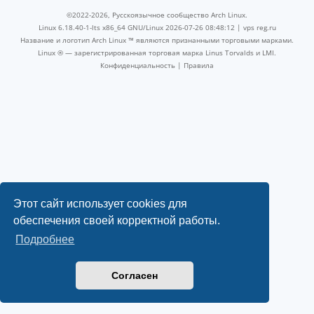
©2022-2026, Русскоязычное сообщество Arch Linux.
Linux 6.18.40-1-lts x86_64 GNU/Linux 2026-07-26 08:48:12 |
vps reg.ru
Название и логотип Arch Linux ™ являются признанными торговыми марками.
Linux ® — зарегистрированная торговая марка Linus Torvalds и LMI.
Конфиденциальность
|
Правила
Этот сайт использует cookies для
обеспечения своей корректной работы.
Подробнее
Согласен