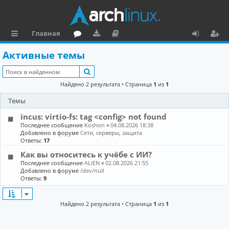
Главная
с
о
аг
о
х
ег
Активные темы
ы
ру
ру
ку
о
и
Поиск
л
м
зк
м
д
ст
Найдено 2 результата • Страница
1
из
1
к
и
е
р
Темы
и
н
а
incus: virtio-fs: tag <config> not found
та
ц
Последнее сообщение
Koshon
«
04.08.2026 18:38
Добавлено в форуме
Сети, серверы, защита
ц
и
Ответы:
17
Как вы относитесь к учёбе с ИИ?
и
я
Последнее сообщение
ALiEN
«
02.08.2026 21:55
я
Добавлено в форуме
/dev/null
Ответы:
9
Найдено 2 результата • Страница
1
из
1