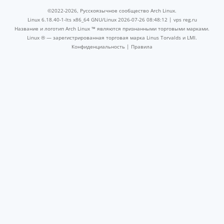
©2022-2026, Русскоязычное сообщество Arch Linux.
Linux 6.18.40-1-lts x86_64 GNU/Linux 2026-07-26 08:48:12 |
vps reg.ru
Название и логотип Arch Linux ™ являются признанными торговыми марками.
Linux ® — зарегистрированная торговая марка Linus Torvalds и LMI.
Конфиденциальность
|
Правила