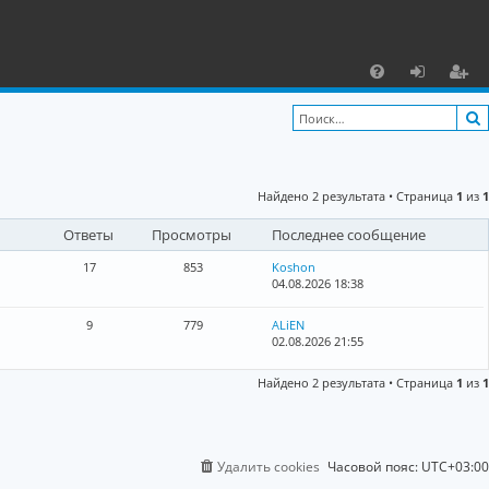
С
F
х
ег
A
о
и
Q
д
ст
Найдено 2 результата • Страница
1
из
1
р
Ответы
Просмотры
Последнее сообщение
а
ц
17
853
Koshon
04.08.2026 18:38
и
9
779
ALiEN
я
02.08.2026 21:55
Найдено 2 результата • Страница
1
из
1
Удалить cookies
Часовой пояс:
UTC+03:00