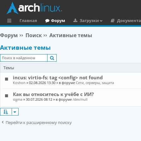
Главная
Форум
Загрузки
Документ
с
Форум
Поиск
Активные темы
ы
Активные темы
л
Поиск
к
Темы
и
incus: virtio-fs: tag <config> not found
Koshon
»
02.08.2026 13:30
» в форуме
Сети, серверы, защита
Как вы относитесь к учёбе с ИИ?
sigma
»
30.07.2026 08:12
» в форуме
/dev/null
Перейти к расширенному поиску