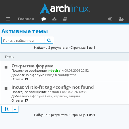
Главная
с
о
аг
о
х
ег
Активные темы
ы
ру
ру
ку
о
и
Поиск
л
м
зк
м
д
ст
Найдено 2 результата • Страница
1
из
1
к
и
е
р
Темы
и
н
а
Открытие форума
та
ц
Последнее сообщение
indeviral
«
09.08.2026 20:52
Добавлено в форуме
Вклад в сообщество
ц
и
Ответы:
19
incus: virtio-fs: tag <config> not found
и
я
Последнее сообщение
Koshon
«
04.08.2026 18:38
я
Добавлено в форуме
Сети, серверы, защита
Ответы:
17
Найдено 2 результата • Страница
1
из
1