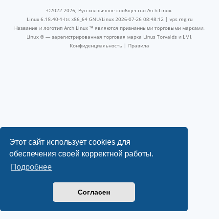
©2022-2026, Русскоязычное сообщество Arch Linux.
Linux 6.18.40-1-lts x86_64 GNU/Linux 2026-07-26 08:48:12 |
vps reg.ru
Название и логотип Arch Linux ™ являются признанными торговыми марками.
Linux ® — зарегистрированная торговая марка Linus Torvalds и LMI.
Конфиденциальность
|
Правила
Этот сайт использует cookies для
обеспечения своей корректной работы.
Подробнее
Согласен