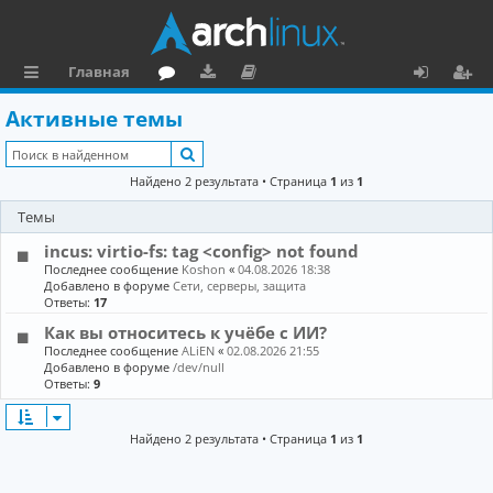
Главная
с
о
аг
о
х
ег
Активные темы
ы
ру
ру
ку
о
и
Поиск
л
м
зк
м
д
ст
Найдено 2 результата • Страница
1
из
1
к
и
е
р
Темы
и
н
а
incus: virtio-fs: tag <config> not found
та
ц
Последнее сообщение
Koshon
«
04.08.2026 18:38
Добавлено в форуме
Сети, серверы, защита
ц
и
Ответы:
17
Как вы относитесь к учёбе с ИИ?
и
я
Последнее сообщение
ALiEN
«
02.08.2026 21:55
я
Добавлено в форуме
/dev/null
Ответы:
9
Найдено 2 результата • Страница
1
из
1