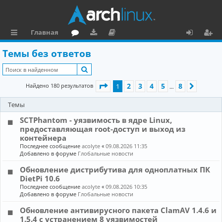
Главная
с
о
аг
о
х
ег
Темы без ответов
ы
ру
ру
ку
о
и
Поиск
л
м
зк
м
д
ст
Страница
1
из
8
2
3
4
5
8
Найдено 180 результатов
1
След.
…
к
и
е
р
Темы
и
н
а
SCTPhantom - уязвимость в ядре Linux,
та
ц
предоставляющая root-доступ и выход из
ц
и
контейнера
Последнее сообщение
acolyte
«
09.08.2026 11:35
и
я
Добавлено в форуме
Глобальные новости
я
Обновление дистрибутива для одноплатных ПК
DietPi 10.6
Последнее сообщение
acolyte
«
09.08.2026 10:35
Добавлено в форуме
Глобальные новости
Обновление антивирусного пакета ClamAV 1.4.6 и
1.5.4 с устранением 8 уязвимостей