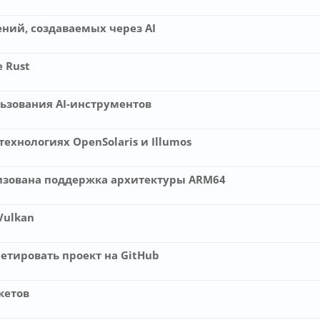
ений, создаваемых через AI
е Rust
ьзования AI-инструментов
технологиях OpenSolaris и Illumos
лизована поддержка архитектуры ARM64
Vulkan
етировать проект на GitHub
кетов