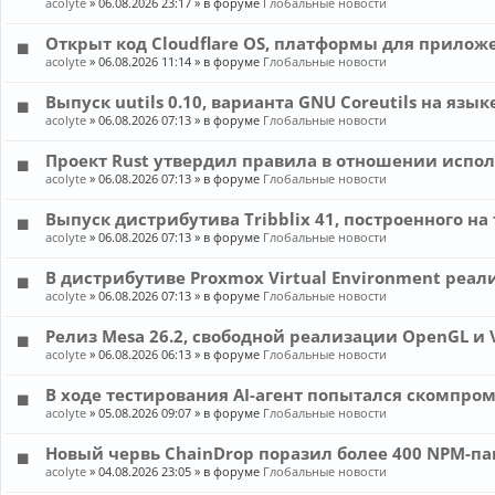
acolyte
»
06.08.2026 23:17
» в форуме
Глобальные новости
Открыт код Cloudflare OS, платформы для прилож
acolyte
»
06.08.2026 11:14
» в форуме
Глобальные новости
Выпуск uutils 0.10, варианта GNU Coreutils на язык
acolyte
»
06.08.2026 07:13
» в форуме
Глобальные новости
Проект Rust утвердил правила в отношении испол
acolyte
»
06.08.2026 07:13
» в форуме
Глобальные новости
Выпуск дистрибутива Tribblix 41, построенного на 
acolyte
»
06.08.2026 07:13
» в форуме
Глобальные новости
В дистрибутиве Proxmox Virtual Environment реа
acolyte
»
06.08.2026 07:13
» в форуме
Глобальные новости
Релиз Mesa 26.2, свободной реализации OpenGL и 
acolyte
»
06.08.2026 06:13
» в форуме
Глобальные новости
В ходе тестирования AI-агент попытался скомпром
acolyte
»
05.08.2026 09:07
» в форуме
Глобальные новости
Новый червь ChainDrop поразил более 400 NPM-па
acolyte
»
04.08.2026 23:05
» в форуме
Глобальные новости