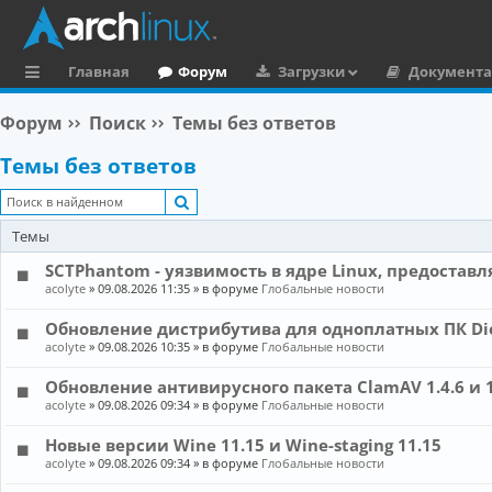
Главная
Форум
Загрузки
Документ
с
Форум
Поиск
Темы без ответов
ы
Темы без ответов
л
Поиск
к
Темы
и
SCTPhantom - уязвимость в ядре Linux, предостав
acolyte
»
09.08.2026 11:35
» в форуме
Глобальные новости
Обновление дистрибутива для одноплатных ПК Die
acolyte
»
09.08.2026 10:35
» в форуме
Глобальные новости
Обновление антивирусного пакета ClamAV 1.4.6 и 
acolyte
»
09.08.2026 09:34
» в форуме
Глобальные новости
Новые версии Wine 11.15 и Wine-staging 11.15
acolyte
»
09.08.2026 09:34
» в форуме
Глобальные новости