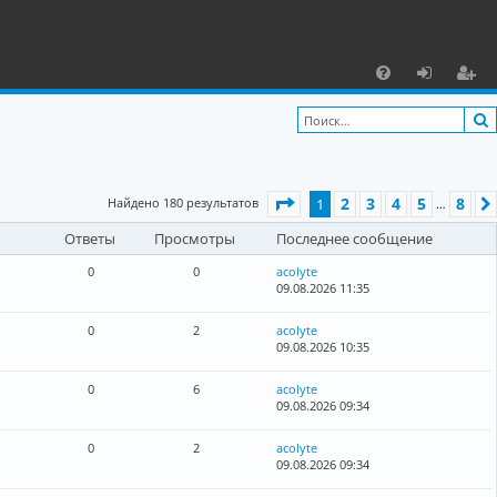
С
F
х
ег
A
о
и
Q
д
ст
Страница
1
из
8
2
3
4
5
8
Найдено 180 результатов
1
р
…
Ответы
Просмотры
Последнее сообщение
а
ц
0
0
acolyte
09.08.2026 11:35
и
0
2
acolyte
я
09.08.2026 10:35
0
6
acolyte
09.08.2026 09:34
0
2
acolyte
09.08.2026 09:34