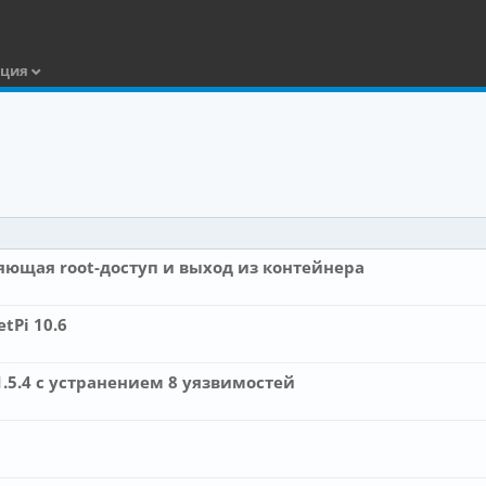
ация
ляющая root-доступ и выход из контейнера
tPi 10.6
1.5.4 с устранением 8 уязвимостей