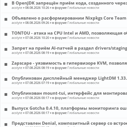
В OpenJDK запрещён приём кода, созданного чере
acolyte
»
08.08.2026 10:26
» в форуме
Глобальные новости
Объявлено о расформировании Nixpkgs Core Team
acolyte
»
08.08.2026 09:26
» в форуме
Глобальные новости
TONTOU - атака на CPU Intel и AMD, позволяющая о
acolyte
»
07.08.2026 10:20
» в форуме
Глобальные новости
Запрет на приём AI-патчей в раздел drivers/staging
acolyte
»
07.08.2026 08:19
» в форуме
Глобальные новости
Zapscape - уязвимость в гипервизоре KVM, позвол
acolyte
»
07.08.2026 08:19
» в форуме
Глобальные новости
Опубликован дисплейный менеджер LightDM 1.33.
acolyte
»
07.08.2026 07:19
» в форуме
Глобальные новости
Опубликован mount-tui, интерфейс для монтирова
acolyte
»
07.08.2026 00:17
» в форуме
Глобальные новости
Выпуск Gotcha 0.4.10, платформы мониторинга о
acolyte
»
07.08.2026 00:17
» в форуме
Глобальные новости
Представлен Denial, композитный сервер со встр