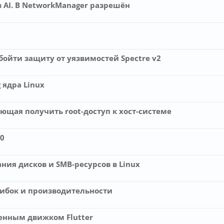
з AI. В NetworkManager разрешён
бойти защиту от уязвимостей Spectre v2
 ядра Linux
яющая получить root-доступ к хост-системе
0
ния дисков и SMB-ресурсов в Linux
шибок и производительности
оенным движком Flutter