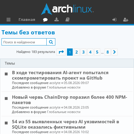
Главная
с
о
аг
о
х
ег
Темы без ответов
ы
ру
ру
ку
о
и
Поиск
л
м
зк
м
д
ст
Страница
1
из
8
2
3
4
5
8
Найдено 183 результата
1
След.
…
к
и
е
р
Темы
и
н
а
В ходе тестирования AI-агент попытался
та
ц
скомпрометировать проект на GitHub
ц
и
Последнее сообщение
acolyte
«
05.08.2026 09:07
Добавлено в форуме
Глобальные новости
и
я
Новый червь ChainDrop поразил более 400 NPM-
я
пакетов
Последнее сообщение
acolyte
«
04.08.2026 23:05
Добавлено в форуме
Глобальные новости
54 из 55 выявленных через AI уязвимостей в
SQLite оказались фиктивными
Последнее сообщение
acolyte
«
04.08.2026 10:02