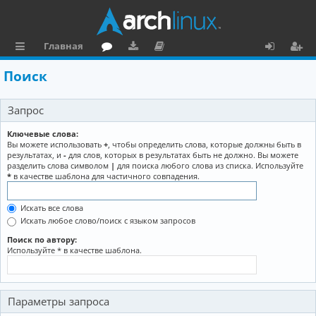
Главная
с
о
аг
о
х
ег
Поиск
ы
ру
ру
ку
о
и
Запрос
л
м
зк
м
д
ст
к
и
е
р
Ключевые слова:
Вы можете использовать
+
, чтобы определить слова, которые должны быть в
и
н
а
результатах, и
-
для слов, которых в результатах быть не должно. Вы можете
разделить слова символом
|
для поиска любого слова из списка. Используйте
та
ц
*
в качестве шаблона для частичного совпадения.
ц
и
Искать все слова
и
я
Искать любое слово/поиск с языком запросов
я
Поиск по автору:
Используйте * в качестве шаблона.
Параметры запроса