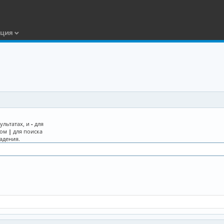
ация
ультатах, и
-
для
лом
|
для поиска
адения.