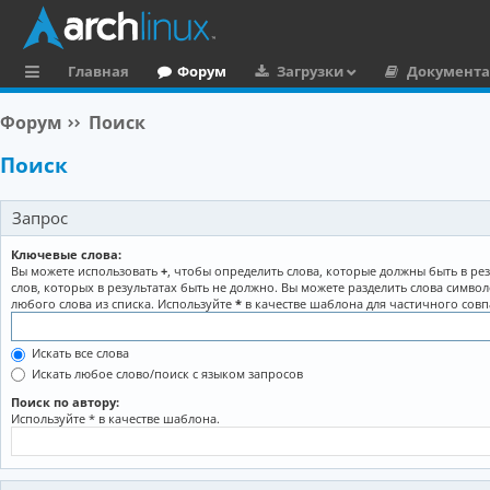
Главная
Форум
Загрузки
Документ
с
Форум
Поиск
ы
Поиск
л
к
Запрос
и
Ключевые слова:
Вы можете использовать
+
, чтобы определить слова, которые должны быть в рез
слов, которых в результатах быть не должно. Вы можете разделить слова симво
любого слова из списка. Используйте
*
в качестве шаблона для частичного совп
Искать все слова
Искать любое слово/поиск с языком запросов
Поиск по автору:
Используйте * в качестве шаблона.