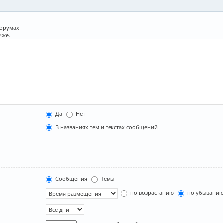
форумах
иже.
Да
Нет
В названиях тем и текстах сообщений
Сообщения
Темы
по возрастанию
по убывани