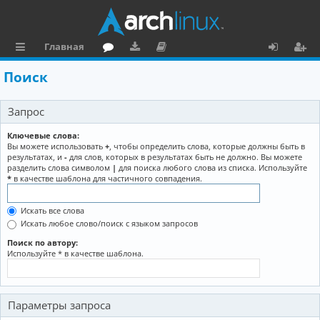
Главная
с
о
аг
о
х
ег
Поиск
ы
ру
ру
ку
о
и
Запрос
л
м
зк
м
д
ст
к
и
е
р
Ключевые слова:
Вы можете использовать
+
, чтобы определить слова, которые должны быть в
и
н
а
результатах, и
-
для слов, которых в результатах быть не должно. Вы можете
разделить слова символом
|
для поиска любого слова из списка. Используйте
та
ц
*
в качестве шаблона для частичного совпадения.
ц
и
Искать все слова
и
я
Искать любое слово/поиск с языком запросов
я
Поиск по автору:
Используйте * в качестве шаблона.
Параметры запроса