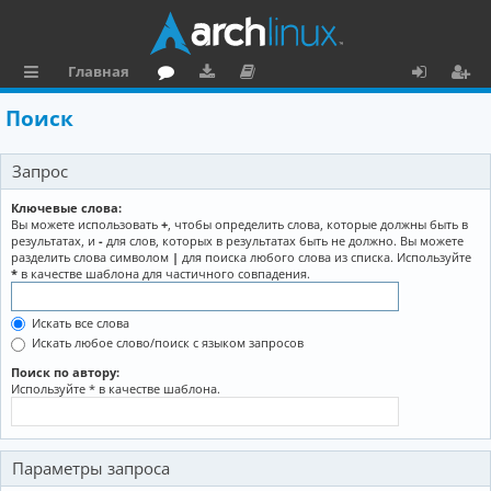
Главная
с
о
аг
о
х
ег
Поиск
ы
ру
ру
ку
о
и
Запрос
л
м
зк
м
д
ст
к
и
е
р
Ключевые слова:
Вы можете использовать
+
, чтобы определить слова, которые должны быть в
и
н
а
результатах, и
-
для слов, которых в результатах быть не должно. Вы можете
разделить слова символом
|
для поиска любого слова из списка. Используйте
та
ц
*
в качестве шаблона для частичного совпадения.
ц
и
Искать все слова
и
я
Искать любое слово/поиск с языком запросов
я
Поиск по автору:
Используйте * в качестве шаблона.
Параметры запроса