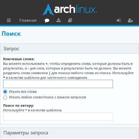
Главная
с
о
аг
о
х
ег
Поиск
ы
ру
ру
ку
о
и
Запрос
л
м
зк
м
д
ст
к
и
е
р
Ключевые слова:
Вы можете использовать
+
, чтобы определить слова, которые должны быть в
и
н
а
результатах, и
-
для слов, которых в результатах быть не должно. Вы можете
разделить слова символом
|
для поиска любого слова из списка. Используйте
та
ц
*
в качестве шаблона для частичного совпадения.
ц
и
Искать все слова
и
я
Искать любое слово/поиск с языком запросов
я
Поиск по автору:
Используйте * в качестве шаблона.
Параметры запроса