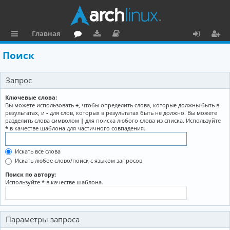
Главная
с
о
аг
о
х
ег
Поиск
ы
ру
ру
ку
о
и
Запрос
л
м
зк
м
д
ст
к
и
е
р
Ключевые слова:
Вы можете использовать
+
, чтобы определить слова, которые должны быть в
и
н
а
результатах, и
-
для слов, которых в результатах быть не должно. Вы можете
разделить слова символом
|
для поиска любого слова из списка. Используйте
та
ц
*
в качестве шаблона для частичного совпадения.
ц
и
Искать все слова
и
я
Искать любое слово/поиск с языком запросов
я
Поиск по автору:
Используйте * в качестве шаблона.
Параметры запроса