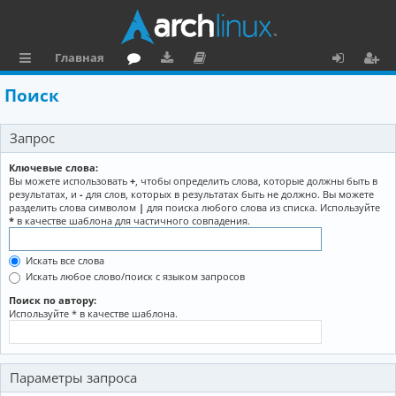
Главная
с
о
аг
о
х
ег
Поиск
ы
ру
ру
ку
о
и
Запрос
л
м
зк
м
д
ст
к
и
е
р
Ключевые слова:
Вы можете использовать
+
, чтобы определить слова, которые должны быть в
и
н
а
результатах, и
-
для слов, которых в результатах быть не должно. Вы можете
разделить слова символом
|
для поиска любого слова из списка. Используйте
та
ц
*
в качестве шаблона для частичного совпадения.
ц
и
Искать все слова
и
я
Искать любое слово/поиск с языком запросов
я
Поиск по автору:
Используйте * в качестве шаблона.
Параметры запроса