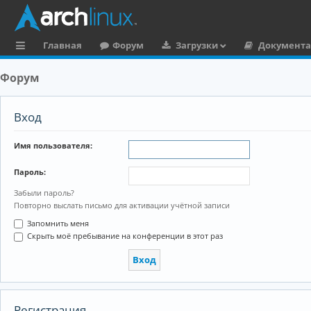
Главная
Форум
Загрузки
Документ
с
Форум
ы
л
Вход
к
Имя пользователя:
и
Пароль:
Забыли пароль?
Повторно выслать письмо для активации учётной записи
Запомнить меня
Скрыть моё пребывание на конференции в этот раз
Регистрация