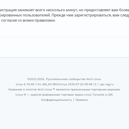
истрация занимает всего несколько минут, но предоставляет вам бо
рированных пользователей. Прежде чем зарегистрироваться, вам след
 согласие со всеми правилами.
©2022-2026, Русскоязычное сообщество Arch Linux.
Linux 6.18.40-1-lts x86_64 GNU/Linux 2026-07-26 08:48:12 |
vps reg.ru
Название и логотип Arch Linux ™ являются признанными торговыми марками.
Linux ® — зарегистрированная торговая марка Linus Torvalds и LMI.
Конфиденциальность
|
Правила