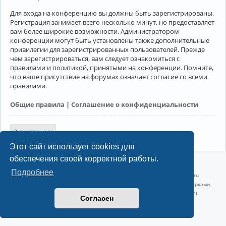
Для входа на конференцию вы должны быть зарегистрированы.
Регистрация занимает всего несколько минут, но предоставляет
вам более широкие возможности. Администратором
конференции могут быть установлены также дополнительные
привилегии для зарегистрированных пользователей. Прежде
чем зарегистрироваться, вам следует ознакомиться с
правилами и политикой, принятыми на конференции. Помните,
что ваше присутствие на форумах означает согласие со всеми
правилами.
Общие правила
|
Соглашение о конфиденциальности
Регистрация
Этот сайт использует cookies для
обеспечения своей корректной работы.
©2022-2026, Русскоязычное сообщество Arch Linux.
Подробнее
Linux 6.18.40-1-lts x86_64 GNU/Linux 2026-07-26 08:48:12 |
vps reg.ru
Название и логотип Arch Linux ™ являются признанными торговыми марками.
Linux ® — зарегистрированная торговая марка Linus Torvalds и LMI.
Согласен
Конфиденциальность
|
Правила