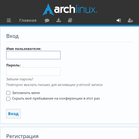
Главная
с
о
аг
о
х
ег
Вход
ы
ру
ру
ку
о
и
л
м
зк
м
д
ст
Имя пользователя:
к
и
е
р
Пароль:
и
н
а
та
ц
Забыли пароль?
Повторно выслать письмо для активации учётной записи
ц
и
Запомнить меня
и
я
Скрыть моё пребывание на конференции в этот раз
я
Регистрация