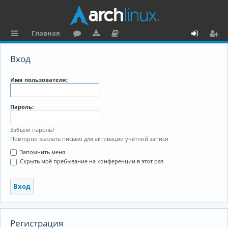
Главная
с
о
аг
о
х
ег
Вход
ы
ру
ру
ку
о
и
л
м
зк
м
д
ст
Имя пользователя:
к
и
е
р
Пароль:
и
н
а
та
ц
Забыли пароль?
Повторно выслать письмо для активации учётной записи
ц
и
Запомнить меня
и
я
Скрыть моё пребывание на конференции в этот раз
я
Регистрация