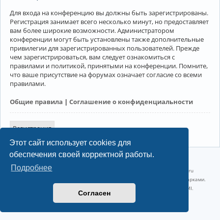
Для входа на конференцию вы должны быть зарегистрированы.
Регистрация занимает всего несколько минут, но предоставляет
вам более широкие возможности. Администратором
конференции могут быть установлены также дополнительные
привилегии для зарегистрированных пользователей. Прежде
чем зарегистрироваться, вам следует ознакомиться с
правилами и политикой, принятыми на конференции. Помните,
что ваше присутствие на форумах означает согласие со всеми
правилами.
Общие правила
|
Соглашение о конфиденциальности
Регистрация
Этот сайт использует cookies для
обеспечения своей корректной работы.
©2022-2026, Русскоязычное сообщество Arch Linux.
Подробнее
Linux 6.18.40-1-lts x86_64 GNU/Linux 2026-07-26 08:48:12 |
vps reg.ru
Название и логотип Arch Linux ™ являются признанными торговыми марками.
Linux ® — зарегистрированная торговая марка Linus Torvalds и LMI.
Согласен
Конфиденциальность
|
Правила