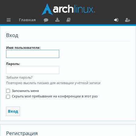
Главная
с
о
аг
о
х
ег
Вход
ы
ру
ру
ку
о
и
л
м
зк
м
д
ст
Имя пользователя:
к
и
е
р
Пароль:
и
н
а
та
ц
Забыли пароль?
Повторно выслать письмо для активации учётной записи
ц
и
Запомнить меня
и
я
Скрыть моё пребывание на конференции в этот раз
я
Регистрация