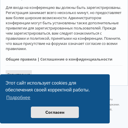
Для входа на конференцию вы должны быть зарегистрированы.
Регистрация занимает всего несколько минут, но предоставляет
вам более широкие возможности. Администратором
конференции могут быть установлены также дополнительные
привилегии для зарегистрированных пользователей. Прежде
чем зарегистрироваться, вам следует ознакомиться с
правилами и политикой, принятыми на конференции. Помните,
что ваше присутствие на форумах означает согласие со всеми
правилами.
Общие правила
|
Соглашение о конфиденциальности
Регистрация
Этот сайт использует cookies для
обеспечения своей корректной работы.
©2022-2026, Русскоязычное сообщество Arch Linux.
Подробнее
Linux 6.18.40-1-lts x86_64 GNU/Linux 2026-07-26 08:48:12 |
vps reg.ru
Название и логотип Arch Linux ™ являются признанными торговыми марками.
Linux ® — зарегистрированная торговая марка Linus Torvalds и LMI.
Согласен
Конфиденциальность
|
Правила