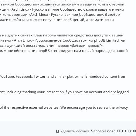
скоязычное Сообщество» охраняется законами о защите компьютерной
ии «Arch Linux - Русскоязычное Сообщество», кроме вашего имени
и конференции «Arch Linux - Русскоязычное Сообщество». В любом
огласиться/отказаться от получения сообщений, автоматически
на других сайтах. Ваш пароль является средством доступа к вашей
ители «Arch Linux - Русскоязычное Сообщество», ни phpBB Limited, ни
ться функцией восстановления пароля «Забыли пароль?»,
раммное обеспечение phpBB сгенерирует вам новый пароль для вашей
 YouTube, Facebook, Twitter, and similar platforms. Embedded content from
t, including tracking your interaction if you have an account and are logged
 of the respective external websites. We encourage you to review the privacy
Удалить cookies
Часовой пояс:
UTC+03:00