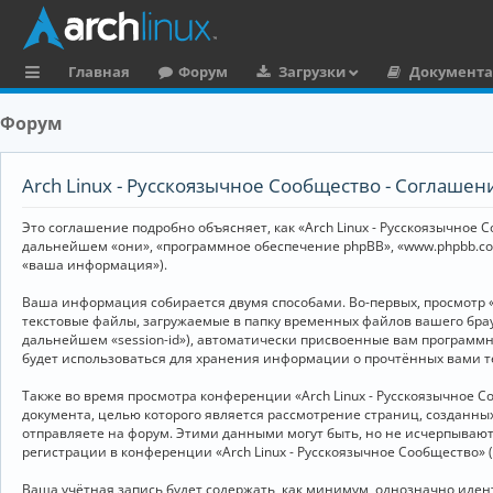
Главная
Форум
Загрузки
Документ
с
Форум
ы
л
Arch Linux - Русскоязычное Сообщество - Соглаше
к
Это соглашение подробно объясняет, как «Arch Linux - Русскоязычное Со
и
дальнейшем «они», «программное обеспечение phpBB», «www.phpbb.co
«ваша информация»).
Ваша информация собирается двумя способами. Во-первых, просмотр «
текстовые файлы, загружаемые в папку временных файлов вашего брау
дальнейшем «session-id»), автоматически присвоенные вам программны
будет использоваться для хранения информации о прочтённых вами т
Также во время просмотра конференции «Arch Linux - Русскоязычное 
документа, целью которого является рассмотрение страниц, создан
отправляете на форум. Этими данными могут быть, но не исчерпываю
регистрации в конференции «Arch Linux - Русскоязычное Сообщество»
Ваша учётная запись будет содержать, как минимум, однозначно иде