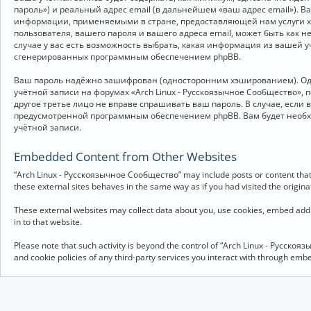
пароль») и реальный адрес email (в дальнейшем «ваш адрес email»).
информации, применяемыми в стране, предоставляющей нам услуги хо
пользователя, вашего пароля и вашего адреса email, может быть как 
случае у вас есть возможность выбрать, какая информация из вашей у
сгенерированных программным обеспечением phpBB.
Ваш пароль надёжно зашифрован (односторонним хэшированием). Однак
учётной записи на форумах «Arch Linux - Русскоязычное Сообщество», п
другое третье лицо не вправе спрашивать ваш пароль. В случае, если
предусмотренной программным обеспечением phpBB. Вам будет необхо
учётной записи.
Embedded Content from Other Websites
“Arch Linux - Русскоязычное Сообщество” may include posts or content that 
these external sites behaves in the same way as if you had visited the originat
These external websites may collect data about you, use cookies, embed addit
in to that website.
Please note that such activity is beyond the control of “Arch Linux - Русско
and cookie policies of any third-party services you interact with through em