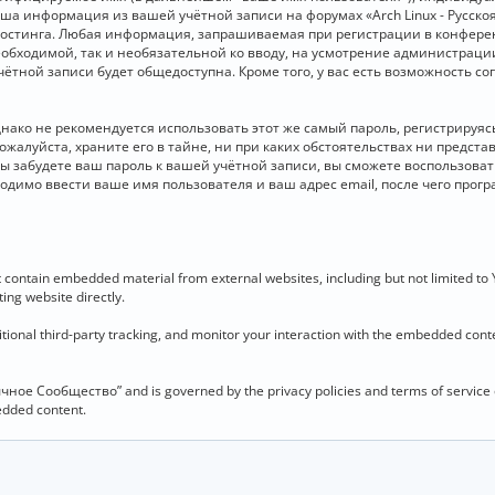
 Ваша информация из вашей учётной записи на форумах «Arch Linux - Рус
стинга. Любая информация, запрашиваемая при регистрации в конференц
необходимой, так и необязательной ко вводу, на усмотрение администраци
чётной записи будет общедоступна. Кроме того, у вас есть возможность с
о не рекомендуется использовать этот же самый пароль, регистрируясь 
ожалуйста, храните его в тайне, ни при каких обстоятельствах ни представ
 вы забудете ваш пароль к вашей учётной записи, вы сможете воспользова
димо ввести ваше имя пользователя и ваш адрес email, после чего прог
contain embedded material from external websites, including but not limited to
ing website directly.
ional third-party tracking, and monitor your interaction with the embedded conten
язычное Сообщество” and is governed by the privacy policies and terms of service
bedded content.