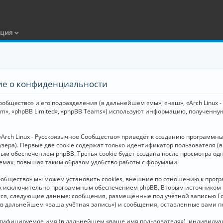
ация
ние о конфиденциальности
общество» и его подразделения (в дальнейшем «мы», «наш», «Arch Linux - Р
m», «phpBB Limited», «phpBB Teams») используют информацию, полученну
Arch Linux - Русскоязычное Сообщество» приведёт к созданию программн
зера). Первые две cookie содержат только идентификатор пользователя (
м обеспечением phpBB. Третья cookie будет создана после просмотра одн
емах, повышая таким образом удобство работы с форумами.
Сообщество» мы можем установить cookies, внешние по отношению к прогр
ных исключительно программным обеспечением phpBB. Вторым источнико
тся, следующие данные: сообщения, размещённые под учётной записью Г
 (в дальнейшем «ваша учётная запись») и сообщения, оставленные вами 
нтифицируемое имя (в дальнейшем «ваше имя пользователя»), индивидуал