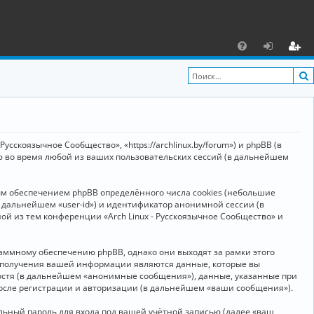
С
F
х
ег
A
о
и
Q
д
ст
р
усскоязычное Сообщество», «https://archlinux.by/forum») и phpBB (в
а
ю во время любой из ваших пользовательских сессий (в дальнейшем
ц
ым обеспечением phpBB определённого числа cookies (небольшие
и
в дальнейшем «user-id») и идентификатор анонимной сессии (в
я
ой из тем конференции «Arch Linux - Русскоязычное Сообщество» и
аммному обеспечению phpBB, однако они выходят за рамки этого
м получения вашей информации являются данные, которые вы
остя (в дальнейшем «анонимные сообщения»), данные, указанные при
после регистрации и авторизации (в дальнейшем «ваши сообщения»).
ьный пароль для входа под вашей учётной записью (далее «ваш