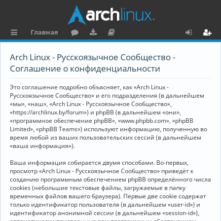
Главная
с
о
аг
о
х
ег
Arch Linux - Русскоязычное Сообщество -
ы
ру
ру
ку
о
и
Соглашение о конфиденциальности
л
м
зк
м
д
ст
Это соглашение подробно объясняет, как «Arch Linux -
к
и
е
р
Русскоязычное Сообщество» и его подразделения (в дальнейшем
«мы», «наш», «Arch Linux - Русскоязычное Сообщество»,
и
н
а
«https://archlinux.by/forum») и phpBB (в дальнейшем «они»,
«программное обеспечение phpBB», «www.phpbb.com», «phpBB
та
ц
Limited», «phpBB Teams») используют информацию, полученную во
ц
и
время любой из ваших пользовательских сессий (в дальнейшем
«ваша информация»).
и
я
Ваша информация собирается двумя способами. Во-первых,
я
просмотр «Arch Linux - Русскоязычное Сообщество» приведёт к
созданию программным обеспечением phpBB определённого числа
cookies (небольшие текстовые файлы, загружаемые в папку
временных файлов вашего браузера). Первые две cookie содержат
только идентификатор пользователя (в дальнейшем «user-id») и
идентификатор анонимной сессии (в дальнейшем «session-id»),