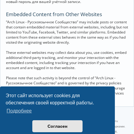
новый пароль для вашей учётной записи.
Embedded Content from Other Websites
“Arch Linux - Русскоязычное Сообщество” may include posts or content
that contain embedded material from external websites, including but not
limited to YouTube, Facebook, Twitter, and similar platforms. Embedded
content from these external sites behaves in the same way as if you had
visited the originating website directly.
These external websites may collect data about you, use cookies, embed
additional third-party tracking, and monitor your interaction with the
embedded content, including tracking your interaction if you have an
account and are logged in to that website.
Please note that such activity is beyond the control of “Arch Linux -
Русскоязычное Сообщество” and is governed by the privacy policies
and terms of service of the respective external websites. We encourage
you to review the privacy and cookie policies of any third-party services
Этот сайт использует cookies для
you interact with through embedded content.
обеспечения своей корректной работы.
Подробнее
©2022-2026, Русскоязычное сообщество Arch Linux.
Linux 6.18.40-1-lts x86_64 GNU/Linux 2026-07-26 08:48:12 |
vps reg.ru
Согласен
Название и логотип Arch Linux ™ являются признанными торговыми марками.
Linux ® — зарегистрированная торговая марка Linus Torvalds и LMI.