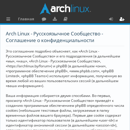
Главная
с
о
аг
о
х
ег
Arch Linux - Русскоязычное Сообщество -
ы
ру
ру
ку
о
и
Соглашение о конфиденциальности
л
м
зк
м
д
ст
Это соглашение подробно объясняет, как «Arch Linux -
к
и
е
р
Русскоязычное Сообщество» и его подразделения (в дальнейшем
«мы», «наш», «Arch Linux - Русскоязычное Сообщество»,
и
н
а
«https://archlinux.by/forum») и phpBB (в дальнейшем «они»,
«программное обеспечение phpBB», «www.phpbb.com», «phpBB
та
ц
Limited», «phpBB Teams») используют информацию, полученную во
ц
и
время любой из ваших пользовательских сессий (в дальнейшем
«ваша информация»).
и
я
Ваша информация собирается двумя способами. Во-первых,
я
просмотр «Arch Linux - Русскоязычное Сообщество» приведёт к
созданию программным обеспечением phpBB определённого числа
cookies (небольшие текстовые файлы, загружаемые в папку
временных файлов вашего браузера). Первые две cookie содержат
только идентификатор пользователя (в дальнейшем «user-id») и
идентификатор анонимной сессии (в дальнейшем «session-id»),