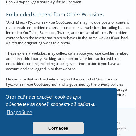
новый пароль для вашей учётной записи.
Embedded Content from Other Websites
“Arch Linux - Русскоязычное Сообщество” may include posts or content
that contain embedded material from external websites, including but not
limited to YouTube, Facebook, Twitter, and similar platforms. Embedded
content from these external sites behaves in the same way as if you had
visited the originating website directly.
These external websites may collect data about you, use cookies, embed
additional third-party tracking, and monitor your interaction with the
embedded content, including tracking your interaction if you have an
account and are logged in to that website.
Please note that such activity is beyond the control of “Arch Linux -
Русскоязычное Сообщество” and is governed by the privacy policies
and terms of service of the respective external websites. We encourage
you to review the privacy and cookie policies of any third-party services
Этот сайт использует cookies для
you interact with through embedded content.
обеспечения своей корректной работы.
Подробнее
©2022-2026, Русскоязычное сообщество Arch Linux.
Linux 6.18.40-1-lts x86_64 GNU/Linux 2026-07-26 08:48:12 |
vps reg.ru
Согласен
Название и логотип Arch Linux ™ являются признанными торговыми марками.
Linux ® — зарегистрированная торговая марка Linus Torvalds и LMI.