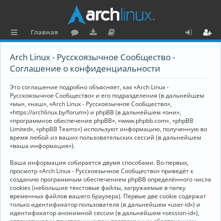
Главная
с
о
аг
о
х
ег
Arch Linux - Русскоязычное Сообщество -
ы
ру
ру
ку
о
и
Соглашение о конфиденциальности
л
м
зк
м
д
ст
Это соглашение подробно объясняет, как «Arch Linux -
к
и
е
р
Русскоязычное Сообщество» и его подразделения (в дальнейшем
«мы», «наш», «Arch Linux - Русскоязычное Сообщество»,
и
н
а
«https://archlinux.by/forum») и phpBB (в дальнейшем «они»,
«программное обеспечение phpBB», «www.phpbb.com», «phpBB
та
ц
Limited», «phpBB Teams») используют информацию, полученную во
ц
и
время любой из ваших пользовательских сессий (в дальнейшем
«ваша информация»).
и
я
Ваша информация собирается двумя способами. Во-первых,
я
просмотр «Arch Linux - Русскоязычное Сообщество» приведёт к
созданию программным обеспечением phpBB определённого числа
cookies (небольшие текстовые файлы, загружаемые в папку
временных файлов вашего браузера). Первые две cookie содержат
только идентификатор пользователя (в дальнейшем «user-id») и
идентификатор анонимной сессии (в дальнейшем «session-id»),