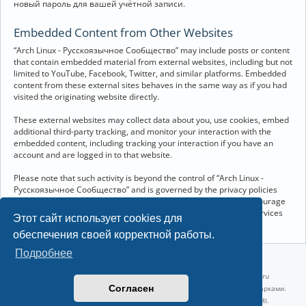
новый пароль для вашей учётной записи.
Embedded Content from Other Websites
“Arch Linux - Русскоязычное Сообщество” may include posts or content
that contain embedded material from external websites, including but not
limited to YouTube, Facebook, Twitter, and similar platforms. Embedded
content from these external sites behaves in the same way as if you had
visited the originating website directly.
These external websites may collect data about you, use cookies, embed
additional third-party tracking, and monitor your interaction with the
embedded content, including tracking your interaction if you have an
account and are logged in to that website.
Please note that such activity is beyond the control of “Arch Linux -
Русскоязычное Сообщество” and is governed by the privacy policies
and terms of service of the respective external websites. We encourage
you to review the privacy and cookie policies of any third-party services
Этот сайт использует cookies для
you interact with through embedded content.
обеспечения своей корректной работы.
Подробнее
©2022-2026, Русскоязычное сообщество Arch Linux.
Linux 6.18.40-1-lts x86_64 GNU/Linux 2026-07-26 08:48:12 |
vps reg.ru
Согласен
Название и логотип Arch Linux ™ являются признанными торговыми марками.
Linux ® — зарегистрированная торговая марка Linus Torvalds и LMI.