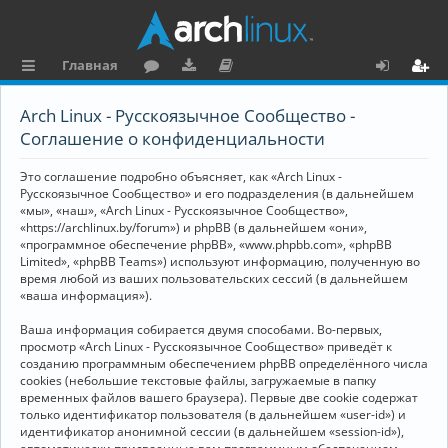
Главная
с
о
аг
о
х
ег
Arch Linux - Русскоязычное Сообщество -
ы
ру
ру
ку
о
и
Соглашение о конфиденциальности
л
м
зк
м
д
ст
Это соглашение подробно объясняет, как «Arch Linux -
к
и
е
р
Русскоязычное Сообщество» и его подразделения (в дальнейшем
«мы», «наш», «Arch Linux - Русскоязычное Сообщество»,
и
н
а
«https://archlinux.by/forum») и phpBB (в дальнейшем «они»,
«программное обеспечение phpBB», «www.phpbb.com», «phpBB
та
ц
Limited», «phpBB Teams») используют информацию, полученную во
ц
и
время любой из ваших пользовательских сессий (в дальнейшем
«ваша информация»).
и
я
Ваша информация собирается двумя способами. Во-первых,
я
просмотр «Arch Linux - Русскоязычное Сообщество» приведёт к
созданию программным обеспечением phpBB определённого числа
cookies (небольшие текстовые файлы, загружаемые в папку
временных файлов вашего браузера). Первые две cookie содержат
только идентификатор пользователя (в дальнейшем «user-id») и
идентификатор анонимной сессии (в дальнейшем «session-id»),