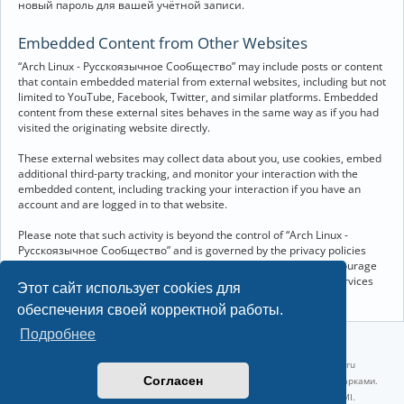
новый пароль для вашей учётной записи.
Embedded Content from Other Websites
“Arch Linux - Русскоязычное Сообщество” may include posts or content
that contain embedded material from external websites, including but not
limited to YouTube, Facebook, Twitter, and similar platforms. Embedded
content from these external sites behaves in the same way as if you had
visited the originating website directly.
These external websites may collect data about you, use cookies, embed
additional third-party tracking, and monitor your interaction with the
embedded content, including tracking your interaction if you have an
account and are logged in to that website.
Please note that such activity is beyond the control of “Arch Linux -
Русскоязычное Сообщество” and is governed by the privacy policies
and terms of service of the respective external websites. We encourage
you to review the privacy and cookie policies of any third-party services
Этот сайт использует cookies для
you interact with through embedded content.
обеспечения своей корректной работы.
Подробнее
©2022-2026, Русскоязычное сообщество Arch Linux.
Linux 6.18.40-1-lts x86_64 GNU/Linux 2026-07-26 08:48:12 |
vps reg.ru
Согласен
Название и логотип Arch Linux ™ являются признанными торговыми марками.
Linux ® — зарегистрированная торговая марка Linus Torvalds и LMI.