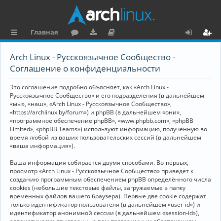
Главная
с
о
аг
о
х
ег
Arch Linux - Русскоязычное Сообщество -
ы
ру
ру
ку
о
и
Соглашение о конфиденциальности
л
м
зк
м
д
ст
Это соглашение подробно объясняет, как «Arch Linux -
к
и
е
р
Русскоязычное Сообщество» и его подразделения (в дальнейшем
«мы», «наш», «Arch Linux - Русскоязычное Сообщество»,
и
н
а
«https://archlinux.by/forum») и phpBB (в дальнейшем «они»,
«программное обеспечение phpBB», «www.phpbb.com», «phpBB
та
ц
Limited», «phpBB Teams») используют информацию, полученную во
ц
и
время любой из ваших пользовательских сессий (в дальнейшем
«ваша информация»).
и
я
Ваша информация собирается двумя способами. Во-первых,
я
просмотр «Arch Linux - Русскоязычное Сообщество» приведёт к
созданию программным обеспечением phpBB определённого числа
cookies (небольшие текстовые файлы, загружаемые в папку
временных файлов вашего браузера). Первые две cookie содержат
только идентификатор пользователя (в дальнейшем «user-id») и
идентификатор анонимной сессии (в дальнейшем «session-id»),