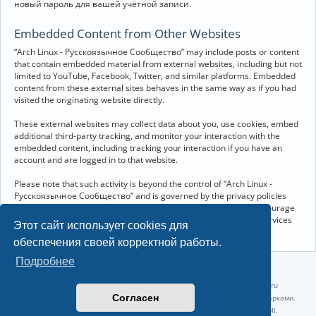
новый пароль для вашей учётной записи.
Embedded Content from Other Websites
“Arch Linux - Русскоязычное Сообщество” may include posts or content
that contain embedded material from external websites, including but not
limited to YouTube, Facebook, Twitter, and similar platforms. Embedded
content from these external sites behaves in the same way as if you had
visited the originating website directly.
These external websites may collect data about you, use cookies, embed
additional third-party tracking, and monitor your interaction with the
embedded content, including tracking your interaction if you have an
account and are logged in to that website.
Please note that such activity is beyond the control of “Arch Linux -
Русскоязычное Сообщество” and is governed by the privacy policies
and terms of service of the respective external websites. We encourage
you to review the privacy and cookie policies of any third-party services
Этот сайт использует cookies для
you interact with through embedded content.
обеспечения своей корректной работы.
Подробнее
©2022-2026, Русскоязычное сообщество Arch Linux.
Linux 6.18.40-1-lts x86_64 GNU/Linux 2026-07-26 08:48:12 |
vps reg.ru
Согласен
Название и логотип Arch Linux ™ являются признанными торговыми марками.
Linux ® — зарегистрированная торговая марка Linus Torvalds и LMI.