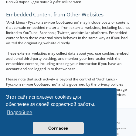
новый пароль для вашей учётной записи.
Embedded Content from Other Websites
“Arch Linux - Русскоязычное Сообщество” may include posts or content
that contain embedded material from external websites, including but not
limited to YouTube, Facebook, Twitter, and similar platforms. Embedded
content from these external sites behaves in the same way as if you had
visited the originating website directly.
These external websites may collect data about you, use cookies, embed
additional third-party tracking, and monitor your interaction with the
embedded content, including tracking your interaction if you have an
account and are logged in to that website.
Please note that such activity is beyond the control of “Arch Linux -
Русскоязычное Сообщество” and is governed by the privacy policies
and terms of service of the respective external websites. We encourage
you to review the privacy and cookie policies of any third-party services
Этот сайт использует cookies для
you interact with through embedded content.
обеспечения своей корректной работы.
Подробнее
©2022-2026, Русскоязычное сообщество Arch Linux.
Linux 6.18.40-1-lts x86_64 GNU/Linux 2026-07-26 08:48:12 |
vps reg.ru
Согласен
Название и логотип Arch Linux ™ являются признанными торговыми марками.
Linux ® — зарегистрированная торговая марка Linus Torvalds и LMI.