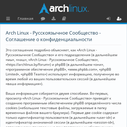
Главная
с
о
аг
о
х
ег
Arch Linux - Русскоязычное Сообщество -
ы
ру
ру
ку
о
и
Соглашение о конфиденциальности
л
м
зк
м
д
ст
Это соглашение подробно объясняет, как «Arch Linux -
к
и
е
р
Русскоязычное Сообщество» и его подразделения (в дальнейшем
«мы», «наш», «Arch Linux - Русскоязычное Сообщество»,
и
н
а
«https://archlinux.by/forum») и phpBB (в дальнейшем «они»,
«программное обеспечение phpBB», «www.phpbb.com», «phpBB
та
ц
Limited», «phpBB Teams») используют информацию, полученную во
ц
и
время любой из ваших пользовательских сессий (в дальнейшем
«ваша информация»).
и
я
Ваша информация собирается двумя способами. Во-первых,
я
просмотр «Arch Linux - Русскоязычное Сообщество» приведёт к
созданию программным обеспечением phpBB определённого числа
cookies (небольшие текстовые файлы, загружаемые в папку
временных файлов вашего браузера). Первые две cookie содержат
только идентификатор пользователя (в дальнейшем «user-id») и
идентификатор анонимной сессии (в дальнейшем «session-id»),