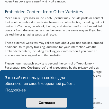
новый пароль для вашей учётной записи.
Embedded Content from Other Websites
“Arch Linux - Русскоязычное Сообщество” may include posts or content
that contain embedded material from external websites, including but not
limited to YouTube, Facebook, Twitter, and similar platforms. Embedded
content from these external sites behaves in the same way as if you had
visited the originating website directly.
These external websites may collect data about you, use cookies, embed
additional third-party tracking, and monitor your interaction with the
embedded content, including tracking your interaction if you have an
account and are logged in to that website.
Please note that such activity is beyond the control of “Arch Linux -
Русскоязычное Сообщество” and is governed by the privacy policies
and terms of service of the respective external websites. We encourage
you to review the privacy and cookie policies of any third-party services
Этот сайт использует cookies для
you interact with through embedded content.
обеспечения своей корректной работы.
Подробнее
©2022-2026, Русскоязычное сообщество Arch Linux.
Linux 6.18.40-1-lts x86_64 GNU/Linux 2026-07-26 08:48:12 |
vps reg.ru
Согласен
Название и логотип Arch Linux ™ являются признанными торговыми марками.
Linux ® — зарегистрированная торговая марка Linus Torvalds и LMI.