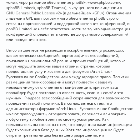
«они», «программное обеспечение phpBB», «www.phpbb.com»,
«phpBB Limited», «phpBB Teams»), выпущенного по лицензии «
GNU General Public License v2
» (в дальнейшем «GPL»). Ограничения
лицензии GPL для программного обеспечения phpBB строго
связаны с организацией и поддержкой интернет-конференций, и
phpBB Limited не несёт ответственности за то, что администрация
конференций определяет в качестве допустимого содержания и/
или поведения в них.
Вы соглашаетесь не размещать оскорбительных, угрожающих,
клеветнических сообщений, порнографических сообщений,
призывов к национальной розни и прочих сообщений, которые
могут нарушить законы вашей страны, страны, которая
предоставляет услуги хостинга для форумов «Arch Linux -
Русскоязычное Сообщество» или международное право. Попытки
размещения таких сообщений могут привести к вашему
немедленному отключению от конференции, при этом ваш
провайдер будет поставлен в известность, если мы сочтём это
нужным. IP-адреса всех сообщений сохраняются для возможности
проведения такой политики. Вы соглашаетесь с тем, что
администраторы форумов «Arch Linux - Русскоязычное Сообщество»
имеют право удалить, отредактировать, перенести или закрыть
любую тему в любое время по своему усмотрению. Как
пользователь вы согласны с тем, что введённая вами информация
будет храниться в базе данных. Хотя эта информация не будет
открыта третьим лицам без вашего разрешения, ни