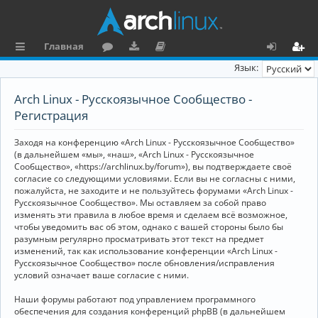
Главная
с
о
аг
о
х
ег
Язык:
ы
ру
ру
ку
о
и
Arch Linux - Русскоязычное Сообщество -
л
м
зк
м
д
ст
Регистрация
к
и
е
р
Заходя на конференцию «Arch Linux - Русскоязычное Сообщество»
и
н
а
(в дальнейшем «мы», «наш», «Arch Linux - Русскоязычное
Сообщество», «https://archlinux.by/forum»), вы подтверждаете своё
та
ц
согласие со следующими условиями. Если вы не согласны с ними,
пожалуйста, не заходите и не пользуйтесь форумами «Arch Linux -
ц
и
Русскоязычное Сообщество». Мы оставляем за собой право
изменять эти правила в любое время и сделаем всё возможное,
и
я
чтобы уведомить вас об этом, однако с вашей стороны было бы
я
разумным регулярно просматривать этот текст на предмет
изменений, так как использование конференции «Arch Linux -
Русскоязычное Сообщество» после обновления/исправления
условий означает ваше согласие с ними.
Наши форумы работают под управлением программного
обеспечения для создания конференций phpBB (в дальнейшем