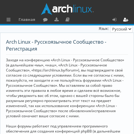
Главная
с
о
аг
о
х
ег
Язык:
ы
ру
ру
ку
о
и
Arch Linux - Русскоязычное Сообщество -
л
м
зк
м
д
ст
Регистрация
к
и
е
р
Заходя на конференцию «Arch Linux - Русскоязычное Сообщество»
и
н
а
(в дальнейшем «мы», «наш», «Arch Linux - Русскоязычное
Сообщество», «https://archlinux.by/forum»), вы подтверждаете своё
та
ц
согласие со следующими условиями. Если вы не согласны с ними,
пожалуйста, не заходите и не пользуйтесь форумами «Arch Linux -
ц
и
Русскоязычное Сообщество». Мы оставляем за собой право
изменять эти правила в любое время и сделаем всё возможное,
и
я
чтобы уведомить вас об этом, однако с вашей стороны было бы
я
разумным регулярно просматривать этот текст на предмет
изменений, так как использование конференции «Arch Linux -
Русскоязычное Сообщество» после обновления/исправления
условий означает ваше согласие с ними.
Наши форумы работают под управлением программного
обеспечения для создания конференций phpBB (в дальнейшем