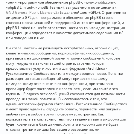
«они», «программное обеспечение phpBB», «www.phpbb.com»,
«phpBB Limited», «phpBB Teams»), выпущенного по лицензии «
GNU General Public License v2
» (в дальнейшем «GPL»). Ограничения
лицензии GPL для программного обеспечения phpBB строго
связаны с организацией и поддержкой интернет-конференций, и
phpBB Limited не несёт ответственности за то, что администрация
конференций определяет в качестве допустимого содержания и/
или поведения в них.
Вы соглашаетесь не размещать оскорбительных, угрожающих,
клеветнических сообщений, порнографических сообщений,
призывов к национальной розни и прочих сообщений, которые
могут нарушить законы вашей страны, страны, которая
предоставляет услуги хостинга для форумов «Arch Linux -
Русскоязычное Сообщество» или международное право. Попытки
размещения таких сообщений могут привести к вашему
немедленному отключению от конференции, при этом ваш
провайдер будет поставлен в известность, если мы сочтём это
нужным. IP-адреса всех сообщений сохраняются для возможности
проведения такой политики. Вы соглашаетесь с тем, что
администраторы форумов «Arch Linux - Русскоязычное Сообщество»
имеют право удалить, отредактировать, перенести или закрыть
любую тему в любое время по своему усмотрению. Как
пользователь вы согласны с тем, что введённая вами информация
будет храниться в базе данных. Хотя эта информация не будет
открыта третьим лицам без вашего разрешения, ни