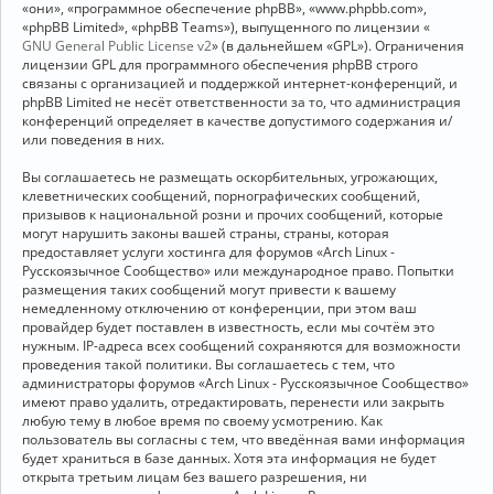
«они», «программное обеспечение phpBB», «www.phpbb.com»,
«phpBB Limited», «phpBB Teams»), выпущенного по лицензии «
GNU General Public License v2
» (в дальнейшем «GPL»). Ограничения
лицензии GPL для программного обеспечения phpBB строго
связаны с организацией и поддержкой интернет-конференций, и
phpBB Limited не несёт ответственности за то, что администрация
конференций определяет в качестве допустимого содержания и/
или поведения в них.
Вы соглашаетесь не размещать оскорбительных, угрожающих,
клеветнических сообщений, порнографических сообщений,
призывов к национальной розни и прочих сообщений, которые
могут нарушить законы вашей страны, страны, которая
предоставляет услуги хостинга для форумов «Arch Linux -
Русскоязычное Сообщество» или международное право. Попытки
размещения таких сообщений могут привести к вашему
немедленному отключению от конференции, при этом ваш
провайдер будет поставлен в известность, если мы сочтём это
нужным. IP-адреса всех сообщений сохраняются для возможности
проведения такой политики. Вы соглашаетесь с тем, что
администраторы форумов «Arch Linux - Русскоязычное Сообщество»
имеют право удалить, отредактировать, перенести или закрыть
любую тему в любое время по своему усмотрению. Как
пользователь вы согласны с тем, что введённая вами информация
будет храниться в базе данных. Хотя эта информация не будет
открыта третьим лицам без вашего разрешения, ни