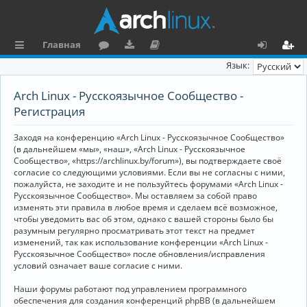
Главная
с
о
аг
о
х
ег
Язык:
ы
ру
ру
ку
о
и
Arch Linux - Русскоязычное Сообщество -
л
м
зк
м
д
ст
Регистрация
к
и
е
р
Заходя на конференцию «Arch Linux - Русскоязычное Сообщество»
и
н
а
(в дальнейшем «мы», «наш», «Arch Linux - Русскоязычное
Сообщество», «https://archlinux.by/forum»), вы подтверждаете своё
та
ц
согласие со следующими условиями. Если вы не согласны с ними,
пожалуйста, не заходите и не пользуйтесь форумами «Arch Linux -
ц
и
Русскоязычное Сообщество». Мы оставляем за собой право
изменять эти правила в любое время и сделаем всё возможное,
и
я
чтобы уведомить вас об этом, однако с вашей стороны было бы
я
разумным регулярно просматривать этот текст на предмет
изменений, так как использование конференции «Arch Linux -
Русскоязычное Сообщество» после обновления/исправления
условий означает ваше согласие с ними.
Наши форумы работают под управлением программного
обеспечения для создания конференций phpBB (в дальнейшем